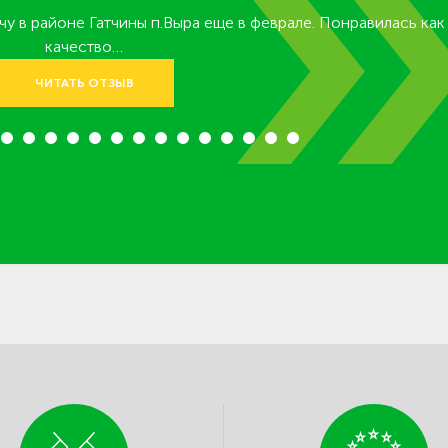
ачу в районе Гатчины п.Выра еще в феврале. Понравилась как
качество…
ЧИТАТЬ ОТЗЫВ
7
8
9
10
11
12
13
14
15
16
17
18
19
20