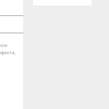
ное
ффекта,