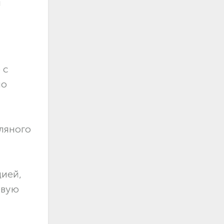
и
 с
по
ляного
цией,
евую