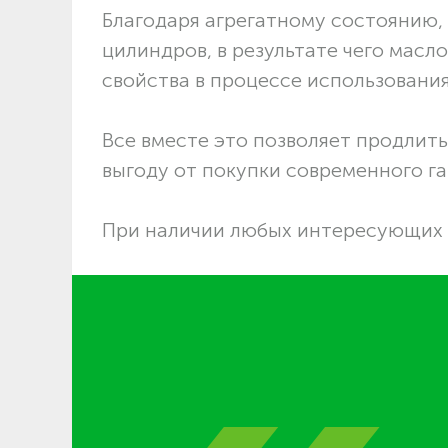
Благодаря агрегатному состоянию, 
цилиндров, в результате чего масл
свойства в процессе использования
Все вместе это позволяет продлит
выгоду от покупки современного г
При наличии любых интересующих 