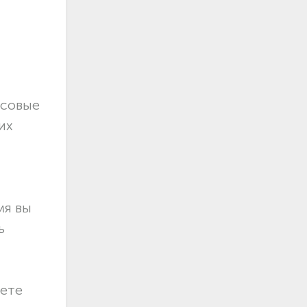
нсовые
их
мя вы
ь
жете