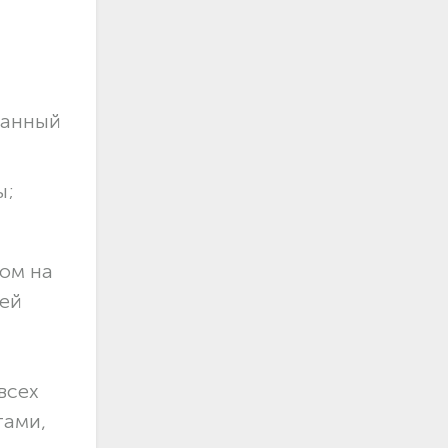
нанный
ы;
сом на
лей
всех
тами,