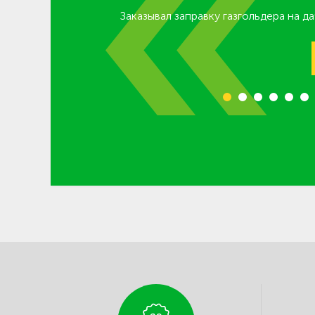
Газ привозят за
Заказывал заправку газгольдера на д
1
2
3
4
5
6