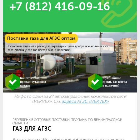
+7 (812) 416-09-16
Поставки газа для АГЗС оптом
Поможем оценить расход и зарезирвируем требуемое количество
газа, чтобы у вас газ всегда был в наличии.
Качественная
Кратчайшие
пропан-бутановая
сроки. Газ всегда
смесь
в наличии!
На фото один из 27 автозаправочных комплексов сети
«VERVEX». См.
адреса АГЗС «VERVEX»
РЕГУЛЯРНЫЕ ОПТОВЫЕ ПОСТАВКИ ПРОПАНА ПО ЛЕНИНГРАДСКОЙ
ОБЛАСТИ
ГАЗ ДЛЯ АГЗС
Автопарк из 36 газовозов «Вервекс» поставляет