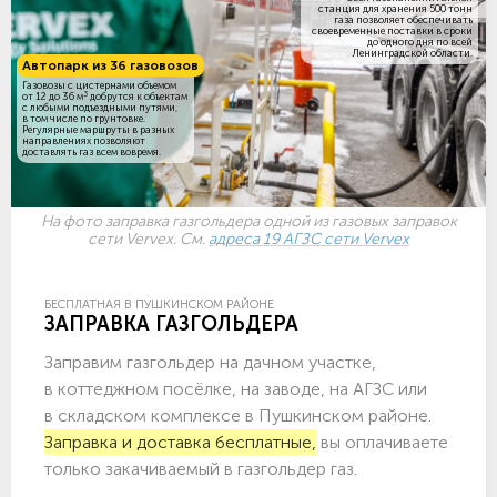
станция для хранения 500 тонн
газа позволяет обеспечивать
своевременные поставки в сроки
до одного дня по всей
Ленинградской области.
Автопарк из 36 газовозов
Газовозы с цистернами объемом
3
от 12 до 36 м
добрутся к объектам
c любыми подъездными путями,
в том числе по грунтовке.
Регулярные маршруты в разных
направлениях позволяют
доставлять газ всем вовремя.
На фото заправка газгольдера одной из газовых заправок
сети Vervex. См.
адреса 19 АГЗС сети Vervex
БЕСПЛАТНАЯ В ПУШКИНСКОМ РАЙОНЕ
ЗАПРАВКА ГАЗГОЛЬДЕРА
Заправим газгольдер на дачном участке,
в коттеджном посёлке, на заводе, на АГЗС или
в складском комплексе в Пушкинском районе.
Заправка и доставка бесплатные,
вы оплачиваете
только закачиваемый в газгольдер газ.