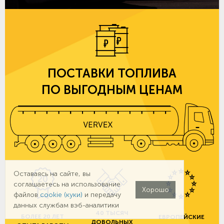
ПОСТАВКИ ТОПЛИВА
ПО ВЫГОДНЫМ ЦЕНАМ
Оставаясь на сайте, вы
соглашаетесь на использование
Хорошо
файлов
cookie (куки)
и передачу
данных службам вэб-аналитики
40 ТЫСЯЧ
БОЛЕЕ 20 ЛЕТ
ЕВРОПЕЙСКИЕ
ДОВОЛЬНЫХ