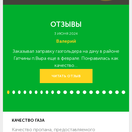
ОТЗЫВЫ
3 ИЮНЯ 2024
Валерий
Заказывал заправку газгольдера на дачу в районе
З
 за
Гатчины п.Выра еще в феврале. Понравилась как
качество…
ЧИТАТЬ ОТЗЫВ
1
2
3
4
5
6
7
8
9
10
11
12
13
14
15
16
17
18
19
20
КАЧЕСТВО ГАЗА
Качество пропана, предоставляемого