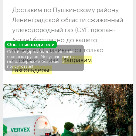
Доставим по Пушкинскому району
Ленинградской области сжиженный
углеводородный газ (СУГ, пропан-
бутан) бесплатно до вашего
Опытные водители
объекта. Оплачивается только
Сертифицированы для перевозки
опасных грузов. Могут заправить
стоимость газа.
Заправим
газгольдер даже без вашего
присутствия!
газгольдеры.