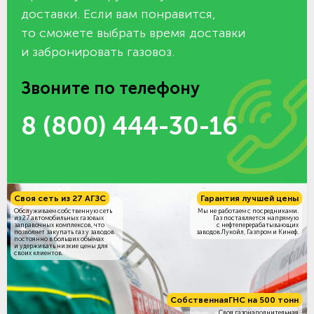
доставки. Если вам понравится,
то сможете выбрать время доставки
и забронировать газовоз.
Звоните по телефону
8 (800) 444-30-16
Своя сеть из 27 АГЗС
Гарантия лучшей цены
Обслуживаем собственную сеть
Мы не работаем с посредниками.
из 27 автомобильных газовых
Газ поставляется напрямую
заправочных комплексов, что
с нефтеперерабатывающих
позволяет закупать газ у заводов
заводов Лукойл, Газпром и Кинеф.
постоянно в больших объёмах
и удерживать низкие цены для
своих клиентов.
Собственная
ГНС на 500 тонн
Своя газонаполнительная