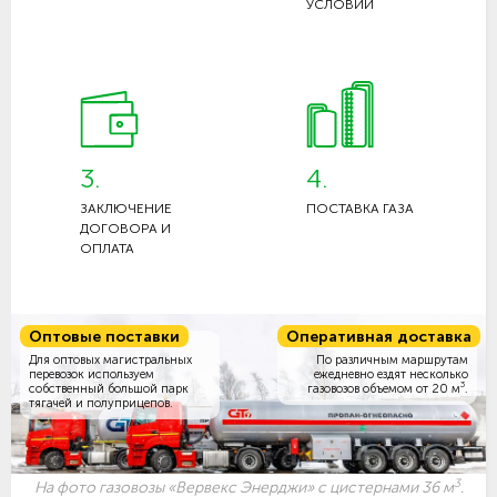
УСЛОВИЙ
3.
4.
ЗАКЛЮЧЕНИЕ
ПОСТАВКА ГАЗА
ДОГОВОРА И
ОПЛАТА
Оптовые поставки
Оперативная доставка
Для оптовых магистральных
По различным маршрутам
перевозок используем
ежедневно ездят несколько
3
собственный большой парк
газовозов объемом
от 20 м
.
тягачей и полуприцепов.
3
На фото газовозы «Вервекс Энерджи» с цистернами 36 м
.