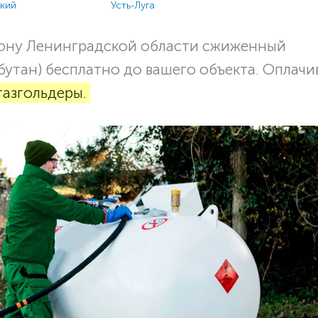
ский
Усть-Луга
ону Ленинградской области сжиженный
бутан) бесплатно до вашего объекта. Оплачи
газгольдеры.