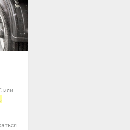
С или
,
раться