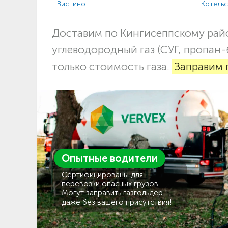
Вистино
Котель
Доставим по Кингисеппскому рай
углеводородный газ (СУГ, пропан-
только стоимость газа.
Заправим 
Опытные водители
Сертифицированы для
перевозки опасных грузов.
Могут заправить газгольдер
даже без вашего присутствия!