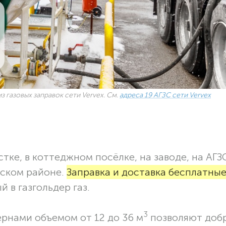
з газовых заправок сети Vervex. См.
адреса 19 АГЗС сети Vervex
тке, в коттеджном посёлке, на заводе, на АГЗ
пском районе.
Заправка и доставка бесплатные
 в газгольдер газ.
3
ернами объемом от 12 до 36 м
позволяют доб