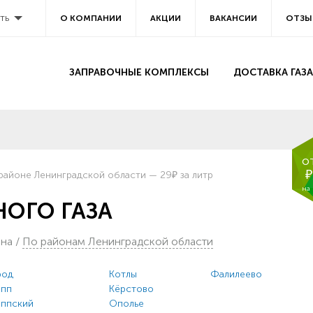
ть
О КОМПАНИИ
АКЦИИ
ВАКАНСИИ
ОТЗЫ
ЗАПРАВОЧНЫЕ КОМПЛЕКСЫ
ДОСТАВКА ГАЗА
о
₽
районе Ленинградской области — 29₽ за литр
на
ОГО ГАЗА
она
/
По районам Ленинградской области
род
Котлы
Фалилеево
епп
Кёрстово
еппский
Ополье