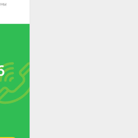
ены
6