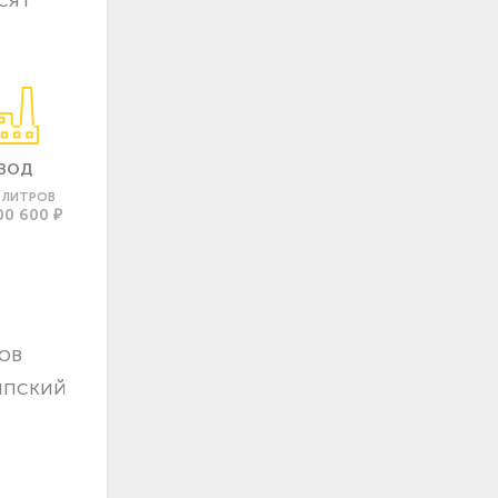
ВОД
0 ЛИТРОВ
00 600 ₽
ов
ппский