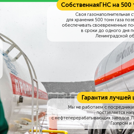
Собственная
ГНС на 500
Своя газонаполнительная с
для хранения 500 тонн газа поз
обеспечивать своевременные по
в сроки до одного дня п
Ленинградской об
Гарантия лучшей 
Мы не работаем с посредникам
поставляется на
с нефтеперерабатывающих заводов Л
Газпром и 