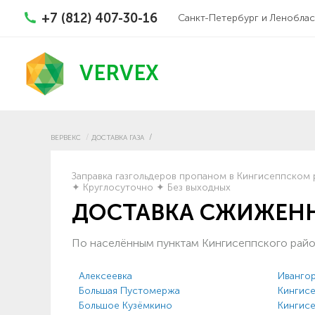
+7 (812) 407-30-16
Санкт-Петербург и Леноблас
VERVEX
ВЕРВЕКС
ДОСТАВКА ГАЗА
Заправка газгольдеров пропаном в Кингисеппском 
✦ Круглосуточно ✦ Без выходных
ДОСТАВКА СЖИЖЕНН
По населённым пунктам Кингисеппского рай
Алексеевка
Иванго
Большая Пустомержа
Кингис
Большое Кузёмкино
Кингис