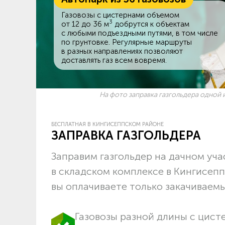
Газовозы с цистернами объемом
3
от 12 до 36 м
добрутся к объектам
c любыми подъездными путями, в том числе
по грунтовке. Регулярные маршруты
в разных направлениях позволяют
доставлять газ всем вовремя.
На фото заправка газгольдера одной и
БЕСПЛАТНАЯ В КИНГИСЕППСКОМ РАЙОНЕ
ЗАПРАВКА ГАЗГОЛЬДЕРА
Заправим газгольдер на дачном учас
в складском комплексе в Кингисеп
вы оплачиваете только закачиваемый
Газовозы разной длины с цист