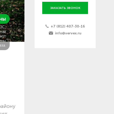
ЗАКАЗАТЬ ЗВОНОК
ны
+7 (812) 407-30-16
ГЗС,
ная
info@vervex.ru
яют
ены
аза.
району
сят