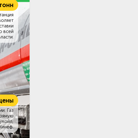
 тонн
танция
воляет
ставки
о всей
ласти.
цены
и. Газ
прямую
укойл,
Кинеф.