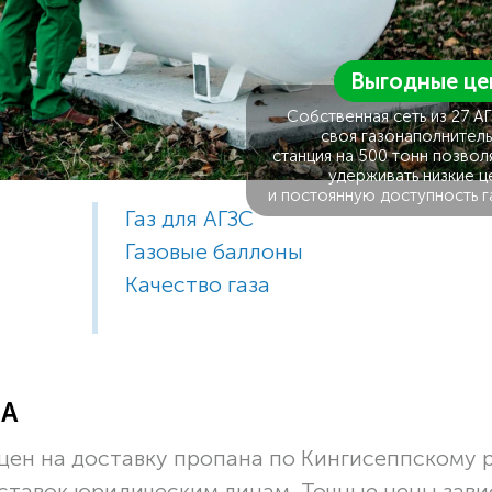
Выгодные це
Собственная сеть из 27 А
своя газонаполнитель
станция на 500 тонн позвол
удерживать низкие ц
и постоянную доступность г
Газ для АГЗС
Газовые баллоны
Качество газа
ЗА
цен на доставку пропана по Кингисеппскому 
оставок юридическим лицам. Точные цены зави