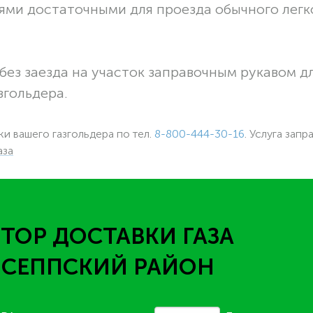
ями достаточными для проезда обычного легк
без заезда на участок заправочным рукавом 
згольдера.
ки вашего газгольдера по тел.
8-800-444-30-16
. Услуга запр
аза
ТОР ДОСТАВКИ ГАЗА
ИСЕППСКИЙ РАЙОН