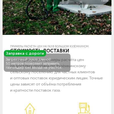
газа.
ПРИМЕРЫ РАСЧЁТА ЦЕН НА ГАЗ В БОЛЬШОМ КУЗЁМКИНОМ
СТОИМОСТЬ ДОСТАВКИ
Заправка с дороги
Ниже приведены примеры расчёта цен
Заправочный рукав длиной
50 метров позволяет заправить
на доставку пропана по Кузёмкинскому
газгольдер без заезда на участок.
сельскому поселению для частных клиентов
и оптовых поставок юридическим лицам. Точные
цены зависят от объёма потребления
и кратности поставок газа.