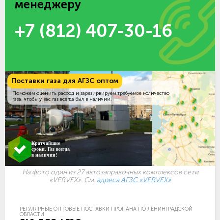
менеджеру
+7 (812) 407-30-16
Поставки газа для АГЗС оптом
Поможем оценить расход и зарезирвируем требуемое количество
газа, чтобы у вас газ всегда был в наличии.
Кратчайшие
сроки. Газ всегда
в наличии!
На фото один из 27 автозаправочных комплексов сети
«VERVEX». См.
адреса АГЗС «VERVEX»
РЕГУЛЯРНЫЕ ОПТОВЫЕ ПОСТАВКИ ПРОПАНА ПО ЛЕНИНГРАДСКОЙ
ОБЛАСТИ