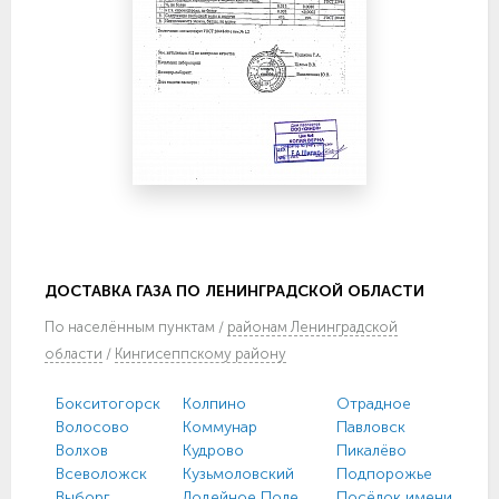
ДОСТАВКА ГАЗА ПО ЛЕНИНГРАДСКОЙ ОБЛАСТИ
По
населённым пунктам
/
районам Ленинградской
области
/
Кингисеппскому району
Бокситогорск
Колпино
Отрадное
Волосово
Коммунар
Павловск
Волхов
Кудрово
Пикалёво
Всеволожск
Кузьмоловский
Подпорожье
Выборг
Лодейное Поле
Посёлок имени Моро