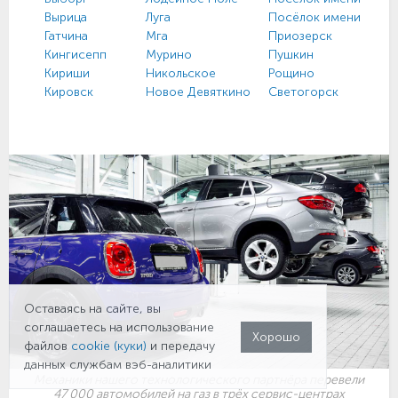
Вырица
Луга
Посёлок имени Свер
Гатчина
Мга
Приозерск
Кингисепп
Мурино
Пушкин
Кириши
Никольское
Рощино
Кировск
Новое Девяткино
Светогорск
Оставаясь на сайте, вы
соглашаетесь на использование
Хорошо
файлов
cookie (куки)
и передачу
данных службам вэб-аналитики
Механики нашего технологического партнёра перевели
47 000 автомобилей на газ в трёх сервис-центрах