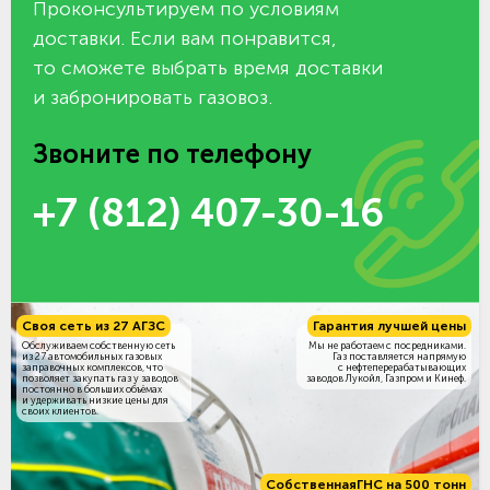
Проконсультируем по условиям
доставки. Если вам понравится,
то сможете выбрать время доставки
и забронировать газовоз.
Звоните по телефону
+7 (812) 407-30-16
Своя сеть из 27 АГЗС
Гарантия лучшей цены
Обслуживаем собственную сеть
Мы не работаем с посредниками.
из 27 автомобильных газовых
Газ поставляется напрямую
заправочных комплексов, что
с нефтеперерабатывающих
позволяет закупать газ у заводов
заводов Лукойл, Газпром и Кинеф.
постоянно в больших объёмах
и удерживать низкие цены для
своих клиентов.
Собственная
ГНС на 500 тонн