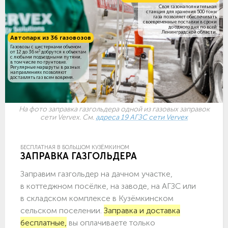
Своя газонаполнительная
станция для хранения 500 тонн
газа позволяет обеспечивать
своевременные поставки в сроки
до одного дня по всей
Ленинградской области.
Автопарк из 36 газовозов
Газовозы с цистернами объемом
3
от 12 до 36 м
добрутся к объектам
c любыми подъездными путями,
в том числе по грунтовке.
Регулярные маршруты в разных
направлениях позволяют
доставлять газ всем вовремя.
На фото заправка газгольдера одной из газовых заправок
сети Vervex. См.
адреса 19 АГЗС сети Vervex
БЕСПЛАТНАЯ В БОЛЬШОМ КУЗЁМКИНОМ
ЗАПРАВКА ГАЗГОЛЬДЕРА
Заправим газгольдер на дачном участке,
в коттеджном посёлке, на заводе, на АГЗС или
в складском комплексе в Кузёмкинском
сельском поселении.
Заправка и доставка
бесплатные,
вы оплачиваете только