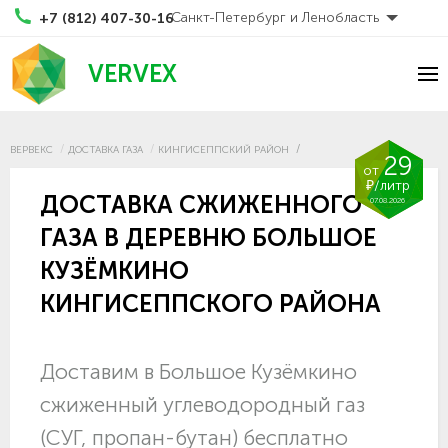
Санкт-Петербург и Ленобласть
+7 (812) 407-30-16
VERVEX
ВЕРВЕКС
ДОСТАВКА ГАЗА
КИНГИСЕППСКИЙ РАЙОН
29
от
₽/литр
ДОСТАВКА СЖИЖЕННОГО
07.08.2026
ГАЗА В ДЕРЕВНЮ БОЛЬШОЕ
КУЗЁМКИНО
КИНГИСЕППСКОГО РАЙОНА
Доставим в Большое Кузёмкино
сжиженный углеводородный газ
(СУГ, пропан-бутан) бесплатно