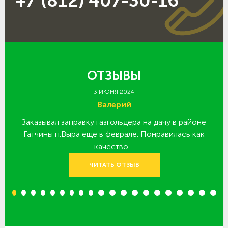
+7 (812) 407-30-16
ОТЗЫВЫ
3 ИЮНЯ 2024
Валерий
Заказывал заправку газгольдера на дачу в районе
З
 за
Гатчины п.Выра еще в феврале. Понравилась как
качество…
ЧИТАТЬ ОТЗЫВ
1
2
3
4
5
6
7
8
9
10
11
12
13
14
15
16
17
18
19
20