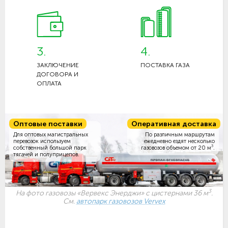
3.
4.
ЗАКЛЮЧЕНИЕ
ПОСТАВКА ГАЗА
ДОГОВОРА И
ОПЛАТА
Оптовые поставки
Оперативная доставка
Для оптовых магистральных
По различным маршрутам
перевозок используем
ежедневно ездят несколько
3
собственный большой парк
газовозов объемом
от 20 м
.
тягачей и полуприцепов.
3
На фото газовозы «Вервекс Энерджи» с цистернами 36 м
.
См.
автопарк газовозов Vervex