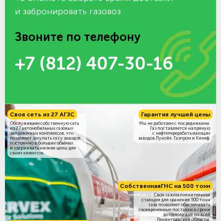
и забронировать газовоз.
Звоните по телефону
+7 (812) 407-30-16
Своя сеть из 27 АГЗС
Гарантия лучшей цены
Обслуживаем собственную сеть
Мы не работаем с посредниками.
из 27 автомобильных газовых
Газ поставляется напрямую
заправочных комплексов, что
с нефтеперерабатывающих
позволяет закупать газ у заводов
заводов Лукойл, Газпром и Кинеф.
постоянно в больших объёмах
и удерживать низкие цены для
своих клиентов.
Собственная
ГНС на 500 тонн
Своя газонаполнительная
станция для хранения 500 тонн
газа позволяет обеспечивать
своевременные поставки в сроки
до одного дня по всей
Ленинградской области.