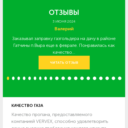
ОТЗЫВЫ
3 ИЮНЯ 2024
Валерий
Заказывал заправку газгольдера на дачу в районе
З
 за
Гатчины п.Выра еще в феврале. Понравилась как
качество…
ЧИТАТЬ ОТЗЫВ
1
2
3
4
5
6
7
8
9
10
11
12
13
14
15
16
17
18
19
20
КАЧЕСТВО ГАЗА
Качество пропана, предоставляемого
компанией VERVEX, способно удовлетворить