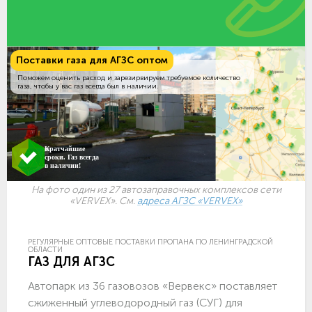
Поставки газа для АГЗС оптом
Поможем оценить расход и зарезирвируем требуемое количество
газа, чтобы у вас газ всегда был в наличии.
Кратчайшие
сроки. Газ всегда
в наличии!
На фото один из 27 автозаправочных комплексов сети
«VERVEX». См.
адреса АГЗС «VERVEX»
РЕГУЛЯРНЫЕ ОПТОВЫЕ ПОСТАВКИ ПРОПАНА ПО ЛЕНИНГРАДСКОЙ
ОБЛАСТИ
ГАЗ ДЛЯ АГЗС
Автопарк из 36 газовозов «Вервекс» поставляет
сжиженный углеводородный газ (СУГ) для