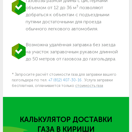
Газовозы разной длины с цистернами
3
объемом от 12 до 36 м
позволяют
добраться к объектам c подъездными
путями достаточными для проезда
обычного легкового автомобиля.
Возможна удалённая заправка без заезда
на участок заправочным рукавом длинной
до 50 метров от газовоза до газгольдера.
* Запросите расчёт стоимости газа для заправки вашего
газгольдера
по тел.
+7 (812) 407-30-16
. Услуга заправки
бесплатная, оплачивается только
стоимость газа
КАЛЬКУЛЯТОР ДОСТАВКИ
ГАЗА
В КИРИШИ