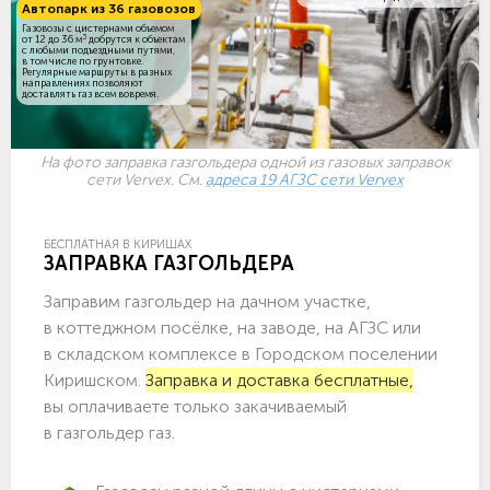
Автопарк из 36 газовозов
Газовозы с цистернами объемом
3
от 12 до 36 м
добрутся к объектам
c любыми подъездными путями,
в том числе по грунтовке.
Регулярные маршруты в разных
направлениях позволяют
доставлять газ всем вовремя.
На фото заправка газгольдера одной из газовых заправок
сети Vervex. См.
адреса 19 АГЗС сети Vervex
БЕСПЛАТНАЯ В КИРИШАХ
ЗАПРАВКА ГАЗГОЛЬДЕРА
Заправим газгольдер на дачном участке,
в коттеджном посёлке, на заводе, на АГЗС или
в складском комплексе в Городском поселении
Киришском.
Заправка и доставка бесплатные,
вы оплачиваете только закачиваемый
в газгольдер газ.