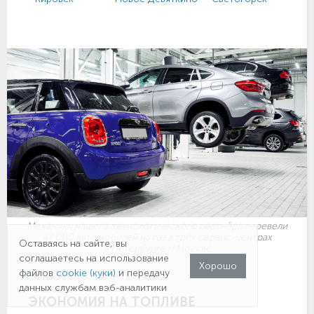
Механики нашего технологического партнёра перевели
47 000 автомобилей на газ в трёх сервис-центрах
Оставаясь на сайте, вы
в Петербурге и Москве
соглашаетесь на использование
Хорошо
файлов
cookie (куки)
и передачу
данных службам вэб-аналитики
ПЕРЕВОД АВТО НА ГАЗ
ЭКОНОМИЯ НА ТОПЛИВЕ