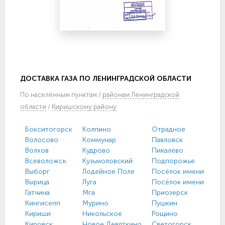
ДОСТАВКА ГАЗА ПО ЛЕНИНГРАДСКОЙ ОБЛАСТИ
По
населённым пунктам
/
районам Ленинградской
области
/
Киришскому району
Бокситогорск
Колпино
Отрадное
Волосово
Коммунар
Павловск
Волхов
Кудрово
Пикалёво
Всеволожск
Кузьмоловский
Подпорожье
Выборг
Лодейное Поле
Посёлок имени Моро
Вырица
Луга
Посёлок имени Свер
Гатчина
Мга
Приозерск
Кингисепп
Мурино
Пушкин
Кириши
Никольское
Рощино
Кировск
Новое Девяткино
Светогорск