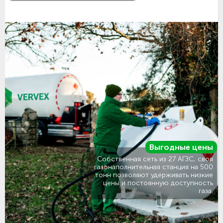
Выгодные цены
Собственная сеть из 27 АГЗС, своя
газонаполнительная станция на 500
тонн позволяют удерживать низкие
цены и постоянную доступность
газа.