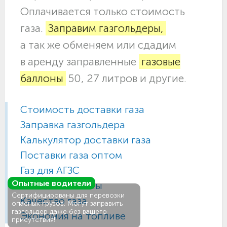
Оплачивается только стоимость
газа.
Заправим газгольдеры,
а так же обменяем или сдадим
в аренду заправленные
газовые
баллоны
50, 27 литров и другие.
Стоимость доставки газа
Заправка газгольдера
Калькулятор доставки газа
Поставки газа оптом
Газ для АГЗС
Опытные водители
Газовые баллоны
Сертифицированы для перевозки
Качество газа
опасных грузов. Могут заправить
газгольдер даже без вашего
Экономия на топливе
присутствия!