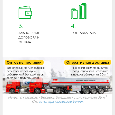
3.
4.
ЗАКЛЮЧЕНИЕ
ПОСТАВКА ГАЗА
ДОГОВОРА И
ОПЛАТА
Оптовые поставки
Оперативная доставка
Для оптовых магистральных
По различным маршрутам
перевозок используем
ежедневно ездят несколько
3
собственный большой парк
газовозов объемом
от 20 м
.
тягачей и полуприцепов.
3
На фото газовозы «Вервекс Энерджи» с цистернами 36 м
.
См.
автопарк газовозов Vervex