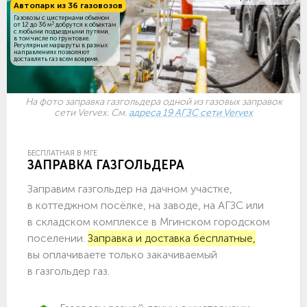
Автопарк из 36 газовозов
Газовозы с цистернами объемом
3
от 12 до 36 м
добрутся к объектам
c любыми подъездными путями,
в том числе по грунтовке.
Регулярные маршруты в разных
направлениях позволяют
доставлять газ всем вовремя.
На фото заправка газгольдера одной из газовых заправок
сети Vervex. См.
адреса 19 АГЗС сети Vervex
БЕСПЛАТНАЯ В МГЕ
ЗАПРАВКА ГАЗГОЛЬДЕРА
Заправим газгольдер на дачном участке,
в коттеджном посёлке, на заводе, на АГЗС или
в складском комплексе в Мгинском городском
поселении.
Заправка и доставка бесплатные,
вы оплачиваете только закачиваемый
в газгольдер газ.