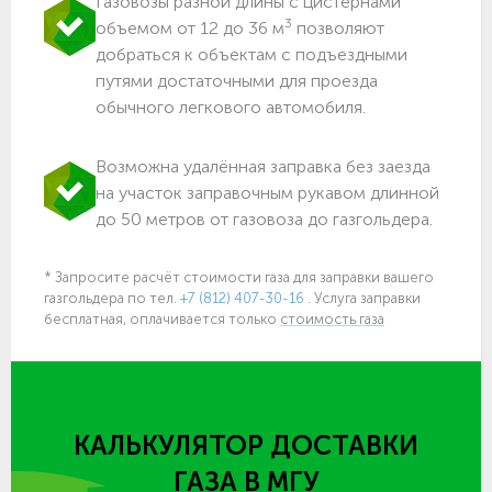
Газовозы разной длины с цистернами
3
объемом от 12 до 36 м
позволяют
добраться к объектам c подъездными
путями достаточными для проезда
обычного легкового автомобиля.
Возможна удалённая заправка без заезда
на участок заправочным рукавом длинной
до 50 метров от газовоза до газгольдера.
* Запросите расчёт стоимости газа для заправки вашего
газгольдера
по тел.
+7 (812) 407-30-16
. Услуга заправки
бесплатная, оплачивается только
стоимость газа
КАЛЬКУЛЯТОР ДОСТАВКИ
ГАЗА
В МГУ