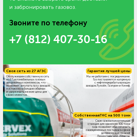
и забронировать газовоз.
Звоните по телефону
+7 (812) 407-30-16
Своя сеть из 27 АГЗС
Гарантия лучшей цены
Обслуживаем собственную сеть
Мы не работаем с посредниками.
из 27 автомобильных газовых
Газ поставляется напрямую
заправочных комплексов, что
с нефтеперерабатывающих
позволяет закупать газ у заводов
заводов Лукойл, Газпром и Кинеф.
постоянно в больших объёмах
и удерживать низкие цены для
своих клиентов.
Собственная
ГНС на 500 тонн
Своя газонаполнительная
станция для хранения 500 тонн
газа позволяет обеспечивать
своевременные поставки в сроки
до одного дня по всей
Ленинградской области.