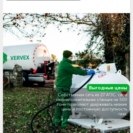
Выгодные цены
Собственная сеть из 27 АГЗС, своя
газонаполнительная станция на 500
тонн позволяют удерживать низкие
цены и постоянную доступность
газа.