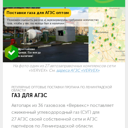
Поставки газа для АГЗС оптом
Поможем оценить расход и зарезирвируем требуемое количество
газа, чтобы у вас газ всегда был в наличии.
Кратчайшие
сроки. Газ всегда
в наличии!
На фото один из 27 автозаправочных комплексов сети
«VERVEX». См.
адреса АГЗС «VERVEX»
РЕГУЛЯРНЫЕ ОПТОВЫЕ ПОСТАВКИ ПРОПАНА ПО ЛЕНИНГРАДСКОЙ
ОБЛАСТИ
ГАЗ ДЛЯ АГЗС
Автопарк из 36 газовозов «Вервекс» поставляет
сжиженный углеводородный газ (СУГ) для
27 АГЗС своей собственной сети и АГЗС
партнёров по Ленинградской области.