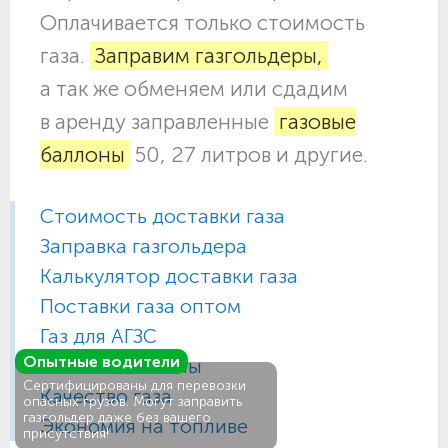
Оплачивается только стоимость
газа.
Заправим газгольдеры,
а так же обменяем или сдадим
в аренду заправленные
газовые
баллоны
50, 27 литров и другие.
Стоимость доставки газа
Заправка газгольдера
Калькулятор доставки газа
Поставки газа оптом
Газ для АГЗС
Опытные водители
Газовые баллоны
Сертифицированы для перевозки
Качество газа
опасных грузов. Могут заправить
газгольдер даже без вашего
Экономия на топливе
присутствия!