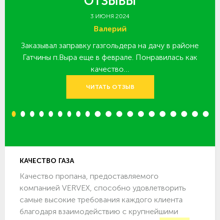
ОТЗЫВЫ
3 ИЮНЯ 2024
Валерий
Заказывал заправку газгольдера на дачу в районе
З
 за
Гатчины п.Выра еще в феврале. Понравилась как
качество…
ЧИТАТЬ ОТЗЫВ
1
2
3
4
5
6
7
8
9
10
11
12
13
14
15
16
17
18
19
20
КАЧЕСТВО ГАЗА
Качество пропана, предоставляемого
компанией VERVEX, способно удовлетворить
самые высокие требования каждого клиента
благодаря взаимодействию с крупнейшими