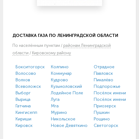
ДОСТАВКА ГАЗА ПО ЛЕНИНГРАДСКОЙ ОБЛАСТИ
По
населённым пунктам
/
районам Ленинградской
области
/
Кировскому району
Бокситогорск
Колпино
Отрадное
Волосово
Коммунар
Павловск
Волхов
Кудрово
Пикалёво
Всеволожск
Кузьмоловский
Подпорожье
Выборг
Лодейное Поле
Посёлок имени Моро
Вырица
Луга
Посёлок имени Свер
Гатчина
Мга
Приозерск
Кингисепп
Мурино
Пушкин
Кириши
Никольское
Рощино
Кировск
Новое Девяткино
Светогорск