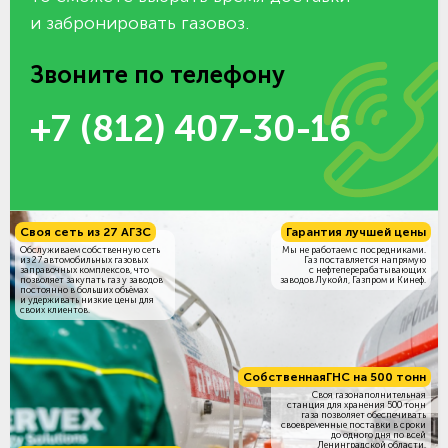
и забронировать газовоз.
Звоните по телефону
+7 (812) 407-30-16
Своя сеть из 27 АГЗС
Гарантия лучшей цены
Обслуживаем собственную сеть
Мы не работаем с посредниками.
из 27 автомобильных газовых
Газ поставляется напрямую
заправочных комплексов, что
с нефтеперерабатывающих
позволяет закупать газ у заводов
заводов Лукойл, Газпром и Кинеф.
постоянно в больших объёмах
и удерживать низкие цены для
своих клиентов.
Собственная
ГНС на 500 тонн
Своя газонаполнительная
станция для хранения 500 тонн
газа позволяет обеспечивать
своевременные поставки в сроки
до одного дня по всей
Ленинградской области.