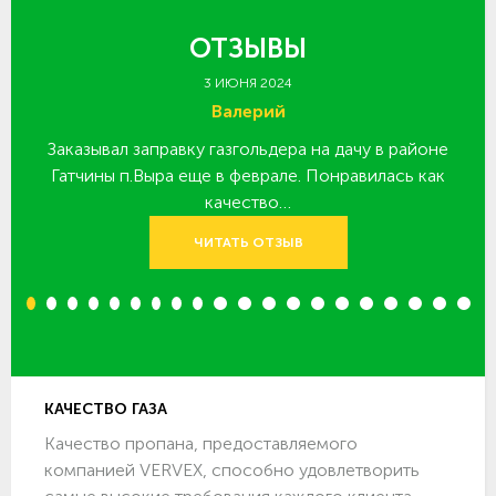
ОТЗЫВЫ
3 ИЮНЯ 2024
Валерий
Заказывал заправку газгольдера на дачу в районе
З
 за
Гатчины п.Выра еще в феврале. Понравилась как
качество…
ЧИТАТЬ ОТЗЫВ
1
2
3
4
5
6
7
8
9
10
11
12
13
14
15
16
17
18
19
20
КАЧЕСТВО ГАЗА
Качество пропана, предоставляемого
компанией VERVEX, способно удовлетворить