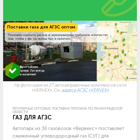
Поставки газа для АГЗС оптом
Поможем оценить расход и зарезирвируем требуемое количество
газа, чтобы у вас газ всегда был в наличии.
Кратчайшие
сроки. Газ всегда
в наличии!
На фото один из 27 автозаправочных комплексов сети
«VERVEX». См.
адреса АГЗС «VERVEX»
РЕГУЛЯРНЫЕ ОПТОВЫЕ ПОСТАВКИ ПРОПАНА ПО ЛЕНИНГРАДСКОЙ
ОБЛАСТИ
ГАЗ ДЛЯ АГЗС
Автопарк из 36 газовозов «Вервекс» поставляет
сжиженный углеводородный газ (СУГ) для