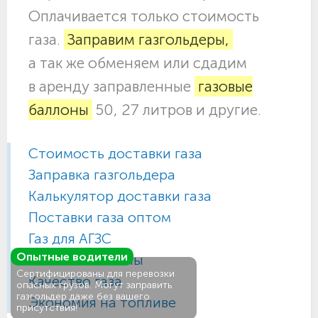
Оплачивается только стоимость
газа.
Заправим газгольдеры,
а так же обменяем или сдадим
в аренду заправленные
газовые
баллоны
50, 27 литров и другие.
Стоимость доставки газа
Заправка газгольдера
Калькулятор доставки газа
Поставки газа оптом
Газ для АГЗС
Опытные водители
Газовые баллоны
Сертифицированы для перевозки
Качество газа
опасных грузов. Могут заправить
газгольдер даже без вашего
Экономия на топливе
присутствия!