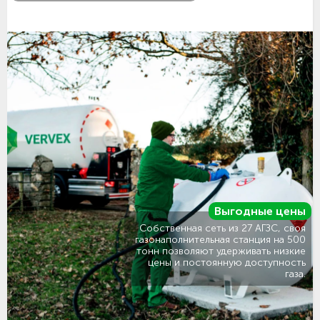
Выгодные цены
Собственная сеть из 27 АГЗС, своя
газонаполнительная станция на 500
тонн позволяют удерживать низкие
цены и постоянную доступность
газа.