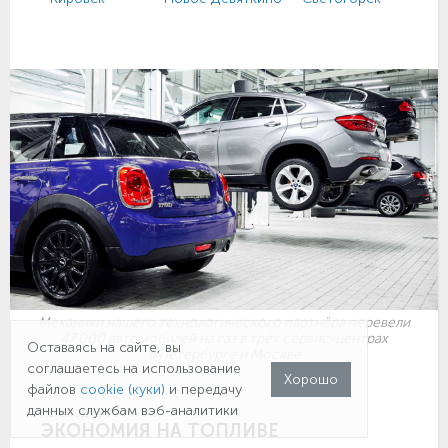
Механики нашего технологического партнёра перевели
47 000 автомобилей на газ в трёх сервис-центрах
Оставаясь на сайте, вы
в Петербурге и Москве
соглашаетесь на использование
Хорошо
файлов
cookie (куки)
и передачу
данных службам вэб-аналитики
ПЕРЕВОД АВТО НА ГАЗ
ЭКОНОМИЯ НА ТОПЛИВЕ