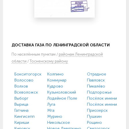
ДОСТАВКА ГАЗА ПО ЛЕНИНГРАДСКОЙ ОБЛАСТИ
По
населённым пунктам
/
районам Ленинградской
области
/
Тосненскому району
Бокситогорск
Колпино
Отрадное
Волосово
Коммунар
Павловск
Волхов
Кудрово
Пикалёво
Всеволожск
Кузьмоловский
Подпорожье
Выборг
Лодейное Поле
Посёлок имени Моро
Вырица
Луга
Посёлок имени Свер
Гатчина
Мга
Приозерск
Кингисепп
Мурино
Пушкин
Кириши
Никольское
Рощино
Кировск
Новое Девяткино
Светогорск