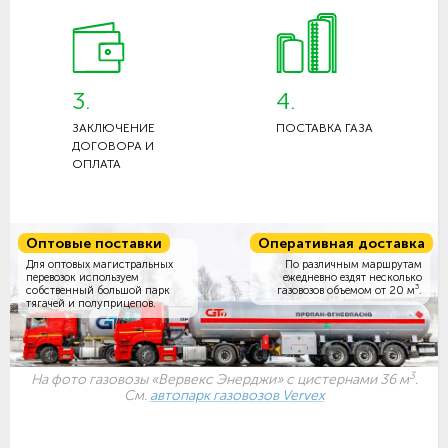
3.
4.
ЗАКЛЮЧЕНИЕ
ПОСТАВКА ГАЗА
ДОГОВОРА И
ОПЛАТА
Оптовые поставки
Оперативная доставка
Для оптовых магистральных
По различным маршрутам
перевозок используем
ежедневно ездят несколько
3
собственный большой парк
газовозов объемом
от 20 м
.
тягачей и полуприцепов.
3
На фото газовозы «Вервекс Энерджи» с цистернами 36 м
.
См.
автопарк газовозов Vervex