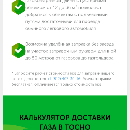
Газовозы разной длины с цистернами
3
объемом от 12 до 36 м
позволяют
добраться к объектам c подъездными
путями достаточными для проезда
обычного легкового автомобиля.
Возможна удалённая заправка без заезда
на участок заправочным рукавом длинной
до 50 метров от газовоза до газгольдера.
* Запросите расчёт стоимости газа для заправки вашего
газгольдера
по тел.
+7 (812) 407-30-16
. Услуга заправки
бесплатная, оплачивается только
стоимость газа
КАЛЬКУЛЯТОР ДОСТАВКИ
ГАЗА
В ТОСНО