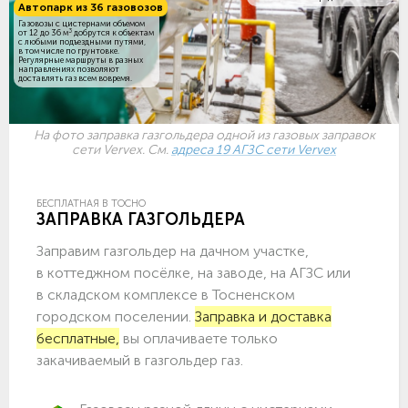
Автопарк из 36 газовозов
Газовозы с цистернами объемом
3
от 12 до 36 м
добрутся к объектам
c любыми подъездными путями,
в том числе по грунтовке.
Регулярные маршруты в разных
направлениях позволяют
доставлять газ всем вовремя.
На фото заправка газгольдера одной из газовых заправок
сети Vervex. См.
адреса 19 АГЗС сети Vervex
БЕСПЛАТНАЯ В ТОСНО
ЗАПРАВКА ГАЗГОЛЬДЕРА
Заправим газгольдер на дачном участке,
в коттеджном посёлке, на заводе, на АГЗС или
в складском комплексе в Тосненском
городском поселении.
Заправка и доставка
бесплатные,
вы оплачиваете только
закачиваемый в газгольдер газ.