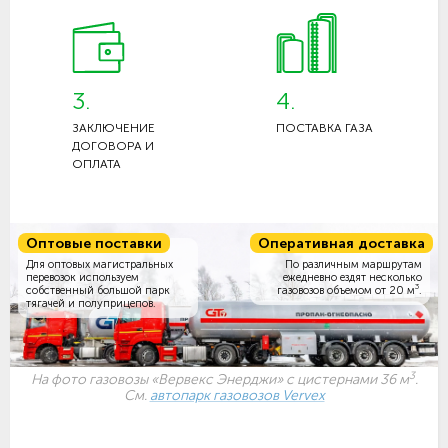
3.
4.
ЗАКЛЮЧЕНИЕ
ПОСТАВКА ГАЗА
ДОГОВОРА И
ОПЛАТА
Оптовые поставки
Оперативная доставка
Для оптовых магистральных
По различным маршрутам
перевозок используем
ежедневно ездят несколько
3
собственный большой парк
газовозов объемом
от 20 м
.
тягачей и полуприцепов.
3
На фото газовозы «Вервекс Энерджи» с цистернами 36 м
.
См.
автопарк газовозов Vervex