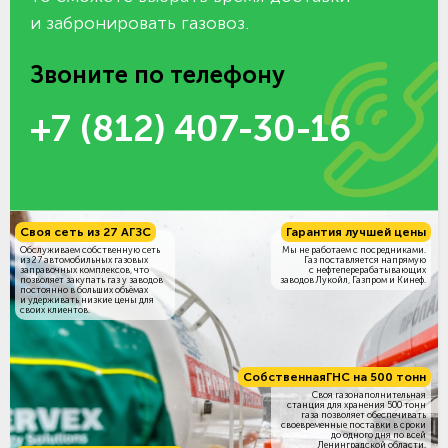
и забронировать газовоз.
Звоните по телефону
+7 (812) 407-30-16
Своя сеть из 27 АГЗС
Гарантия лучшей цены
Обслуживаем собственную сеть
Мы не работаем с посредниками.
из 27 автомобильных газовых
Газ поставляется напрямую
заправочных комплексов, что
с нефтеперерабатывающих
позволяет закупать газ у заводов
заводов Лукойл, Газпром и Кинеф.
постоянно в больших объёмах
и удерживать низкие цены для
своих клиентов.
Собственная
ГНС на 500 тонн
Своя газонаполнительная
станция для хранения 500 тонн
газа позволяет обеспечивать
своевременные поставки в сроки
до одного дня по всей
Ленинградской области.