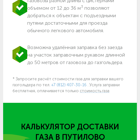
Газовозы разной длины с цистернами
3
объемом от 12 до 36 м
позволяют
добраться к объектам c подъездными
путями достаточными для проезда
обычного легкового автомобиля.
Возможна удалённая заправка без заезда
на участок заправочным рукавом длинной
до 50 метров от газовоза до газгольдера.
* Запросите расчёт стоимости газа для заправки вашего
газгольдера
по тел.
+7 (812) 407-30-16
. Услуга заправки
бесплатная, оплачивается только
стоимость газа
КАЛЬКУЛЯТОР ДОСТАВКИ
ГАЗА
В ПУТИЛОВО