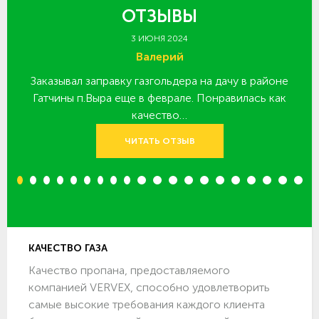
ОТЗЫВЫ
3 ИЮНЯ 2024
Валерий
Заказывал заправку газгольдера на дачу в районе
З
 за
Гатчины п.Выра еще в феврале. Понравилась как
качество…
ЧИТАТЬ ОТЗЫВ
1
2
3
4
5
6
7
8
9
10
11
12
13
14
15
16
17
18
19
20
КАЧЕСТВО ГАЗА
Качество пропана, предоставляемого
компанией VERVEX, способно удовлетворить
самые высокие требования каждого клиента