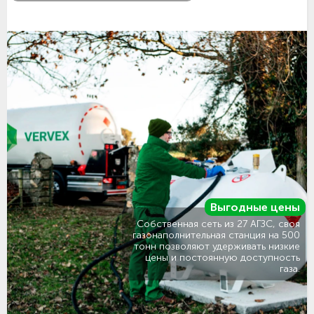
Выгодные цены
Собственная сеть из 27 АГЗС, своя
газонаполнительная станция на 500
тонн позволяют удерживать низкие
цены и постоянную доступность
газа.