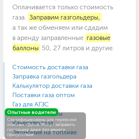
Оплачивается только стоимость
газа.
Заправим газгольдеры,
а так же обменяем или сдадим
в аренду заправленные
газовые
баллоны
50, 27 литров и другие.
Стоимость доставки газа
Заправка газгольдера
Калькулятор доставки газа
Поставки газа оптом
Газ для АГЗС
Опытные водители
Газовые баллоны
Сертифицированы для перевозки
Качество газа
опасных грузов. Могут заправить
газгольдер даже без вашего
Экономия на топливе
присутствия!