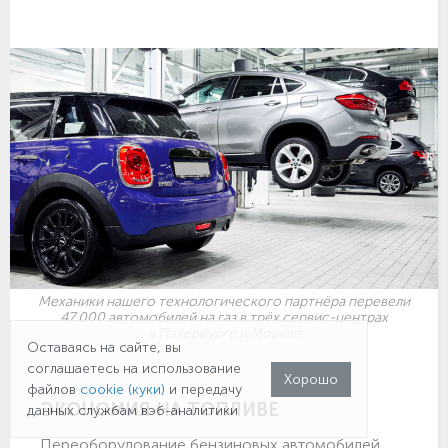
Механики нашего технологического партнёра перевели
47 000 автомобилей на газ в трёх сервис-центрах
в Петербурге и Москве
Оставаясь на сайте, вы
соглашаетесь на использование
Хорошо
файлов
cookie (куки)
и передачу
ПЕРЕВОД АВТО НА ГАЗ
ЭКОНОМИЯ НА ТОПЛИВЕ
данных службам вэб-аналитики
Переоборудование бензиновых автомобилей