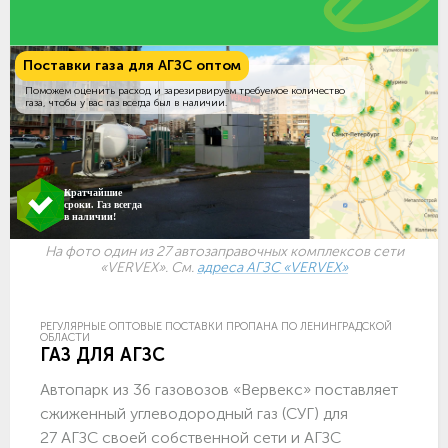
Поставки газа для АГЗС оптом
Поможем оценить расход и зарезирвируем требуемое количество
газа, чтобы у вас газ всегда был в наличии.
Кратчайшие
сроки. Газ всегда
в наличии!
На фото один из 27 автозаправочных комплексов сети
«VERVEX». См.
адреса АГЗС «VERVEX»
РЕГУЛЯРНЫЕ ОПТОВЫЕ ПОСТАВКИ ПРОПАНА ПО ЛЕНИНГРАДСКОЙ
ОБЛАСТИ
ГАЗ ДЛЯ АГЗС
Автопарк из 36 газовозов «Вервекс» поставляет
сжиженный углеводородный газ (СУГ) для
27 АГЗС своей собственной сети и АГЗС