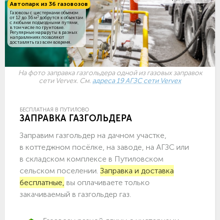
Автопарк из 36 газовозов
Газовозы с цистернами объемом
3
от 12 до 36 м
добрутся к объектам
c любыми подъездными путями,
в том числе по грунтовке.
Регулярные маршруты в разных
направлениях позволяют
доставлять газ всем вовремя.
На фото заправка газгольдера одной из газовых заправок
сети Vervex. См.
адреса 19 АГЗС сети Vervex
БЕСПЛАТНАЯ В ПУТИЛОВО
ЗАПРАВКА ГАЗГОЛЬДЕРА
Заправим газгольдер на дачном участке,
в коттеджном посёлке, на заводе, на АГЗС или
в складском комплексе в Путиловском
сельском поселении.
Заправка и доставка
бесплатные,
вы оплачиваете только
закачиваемый в газгольдер газ.