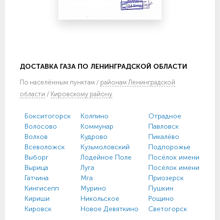
ДОСТАВКА ГАЗА ПО ЛЕНИНГРАДСКОЙ ОБЛАСТИ
По
населённым пунктам
/
районам Ленинградской
области
/
Кировскому району
Бокситогорск
Колпино
Отрадное
Волосово
Коммунар
Павловск
Волхов
Кудрово
Пикалёво
Всеволожск
Кузьмоловский
Подпорожье
Выборг
Лодейное Поле
Посёлок имени Моро
Вырица
Луга
Посёлок имени Свер
Гатчина
Мга
Приозерск
Кингисепп
Мурино
Пушкин
Кириши
Никольское
Рощино
Кировск
Новое Девяткино
Светогорск