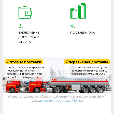
3.
4.
ЗАКЛЮЧЕНИЕ
ПОСТАВКА ГАЗА
ДОГОВОРА И
ОПЛАТА
Оптовые поставки
Оперативная доставка
Для оптовых магистральных
По различным маршрутам
перевозок используем
ежедневно ездят несколько
3
собственный большой парк
газовозов объемом
от 20 м
.
тягачей и полуприцепов.
3
На фото газовозы «Вервекс Энерджи» с цистернами 36 м
.
См.
автопарк газовозов Vervex