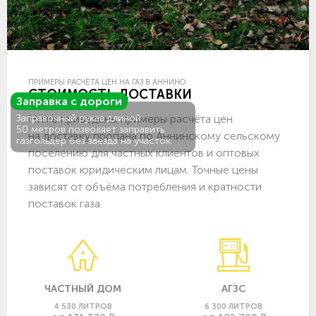
ПРИМЕРЫ РАСЧЁТА ЦЕН НА ГАЗ В АННИНО
СТОИМОСТЬ ДОСТАВКИ
Заправка с дороги
Ниже приведены примеры расчёта цен
Заправочный рукав длиной
50 метров позволяет заправить
на доставку пропана по Аннинскому сельскому
газгольдер без заезда на участок.
поселению для частных клиентов и оптовых
поставок юридическим лицам. Точные цены
зависят от объёма потребления и кратности
поставок газа.
ЧАСТНЫЙ ДОМ
АГЗС
4 530 ЛИТРОВ
6 300 ЛИТРОВ