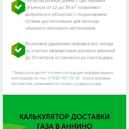
Газовозы разной длины с цистернами
3
объемом от 12 до 36 м
позволяют
добраться к объектам c подъездными
путями достаточными для проезда
обычного легкового автомобиля.
Возможна удалённая заправка без заезда
на участок заправочным рукавом длинной
до 50 метров от газовоза до газгольдера.
* Запросите расчёт стоимости газа для заправки вашего
газгольдера
по тел.
+7 (812) 407-30-16
. Услуга заправки
бесплатная, оплачивается только
стоимость газа
КАЛЬКУЛЯТОР ДОСТАВКИ
ГАЗА
В АННИНО