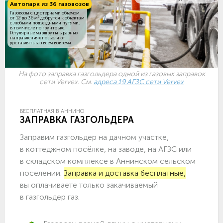
Автопарк из 36 газовозов
Газовозы с цистернами объемом
3
от 12 до 36 м
добрутся к объектам
c любыми подъездными путями,
в том числе по грунтовке.
Регулярные маршруты в разных
направлениях позволяют
доставлять газ всем вовремя.
На фото заправка газгольдера одной из газовых заправок
сети Vervex. См.
адреса 19 АГЗС сети Vervex
БЕСПЛАТНАЯ В АННИНО
ЗАПРАВКА ГАЗГОЛЬДЕРА
Заправим газгольдер на дачном участке,
в коттеджном посёлке, на заводе, на АГЗС или
в складском комплексе в Аннинском сельском
поселении.
Заправка и доставка бесплатные,
вы оплачиваете только закачиваемый
в газгольдер газ.