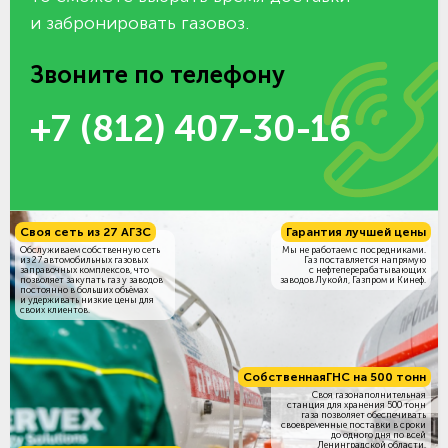
и забронировать газовоз.
Звоните по телефону
+7 (812) 407-30-16
Своя сеть из 27 АГЗС
Гарантия лучшей цены
Обслуживаем собственную сеть
Мы не работаем с посредниками.
из 27 автомобильных газовых
Газ поставляется напрямую
заправочных комплексов, что
с нефтеперерабатывающих
позволяет закупать газ у заводов
заводов Лукойл, Газпром и Кинеф.
постоянно в больших объёмах
и удерживать низкие цены для
своих клиентов.
Собственная
ГНС на 500 тонн
Своя газонаполнительная
станция для хранения 500 тонн
газа позволяет обеспечивать
своевременные поставки в сроки
до одного дня по всей
Ленинградской области.