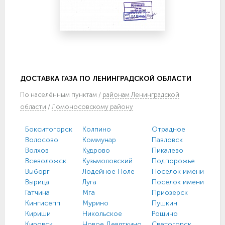
ДОСТАВКА ГАЗА ПО ЛЕНИНГРАДСКОЙ ОБЛАСТИ
По
населённым пунктам
/
районам Ленинградской
области
/
Ломоносовскому району
Бокситогорск
Колпино
Отрадное
Волосово
Коммунар
Павловск
Волхов
Кудрово
Пикалёво
Всеволожск
Кузьмоловский
Подпорожье
Выборг
Лодейное Поле
Посёлок имени Моро
Вырица
Луга
Посёлок имени Свер
Гатчина
Мга
Приозерск
Кингисепп
Мурино
Пушкин
Кириши
Никольское
Рощино
Кировск
Новое Девяткино
Светогорск