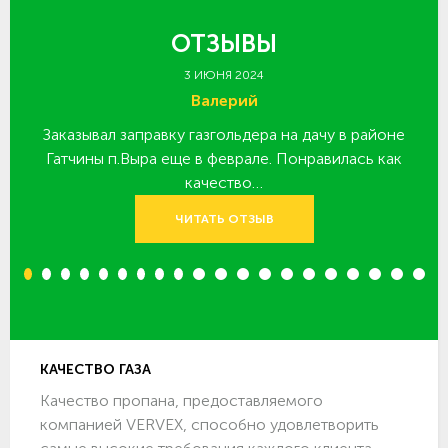
ОТЗЫВЫ
3 ИЮНЯ 2024
Валерий
Заказывал заправку газгольдера на дачу в районе
З
 за
Гатчины п.Выра еще в феврале. Понравилась как
качество…
ЧИТАТЬ ОТЗЫВ
1
2
3
4
5
6
7
8
9
10
11
12
13
14
15
16
17
18
19
20
КАЧЕСТВО ГАЗА
Качество пропана, предоставляемого
компанией VERVEX, способно удовлетворить