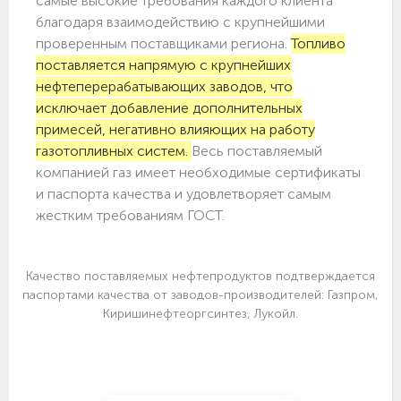
самые высокие требования каждого клиента
благодаря взаимодействию с крупнейшими
проверенным поставщиками региона.
Топливо
поставляется напрямую с крупнейших
нефтеперерабатывающих заводов, что
исключает добавление дополнительных
примесей, негативно влияющих на работу
газотопливных систем.
Весь поставляемый
компанией газ имеет необходимые сертификаты
и паспорта качества и удовлетворяет самым
жестким требованиям ГОСТ.
Качество поставляемых нефтепродуктов подтверждается
паспортами качества от заводов-производителей: Газпром,
Киришинефтеоргсинтез, Лукойл.