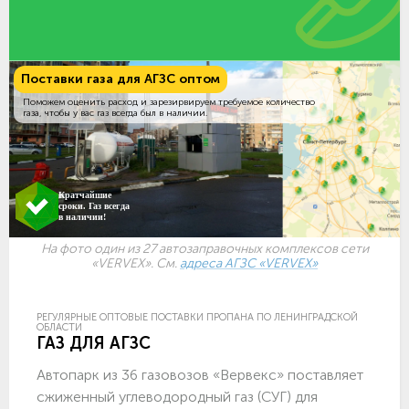
Поставки газа для АГЗС оптом
Поможем оценить расход и зарезирвируем требуемое количество
газа, чтобы у вас газ всегда был в наличии.
Кратчайшие
сроки. Газ всегда
в наличии!
На фото один из 27 автозаправочных комплексов сети
«VERVEX». См.
адреса АГЗС «VERVEX»
РЕГУЛЯРНЫЕ ОПТОВЫЕ ПОСТАВКИ ПРОПАНА ПО ЛЕНИНГРАДСКОЙ
ОБЛАСТИ
ГАЗ ДЛЯ АГЗС
Автопарк из 36 газовозов «Вервекс» поставляет
сжиженный углеводородный газ (СУГ) для