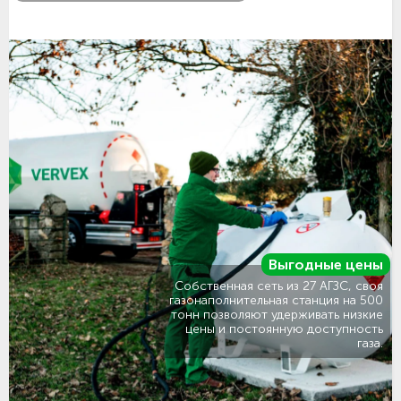
Выгодные цены
Собственная сеть из 27 АГЗС, своя
газонаполнительная станция на 500
тонн позволяют удерживать низкие
цены и постоянную доступность
газа.