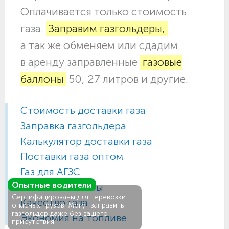
Оплачивается только стоимость
газа.
Заправим газгольдеры,
а так же обменяем или сдадим
в аренду заправленные
газовые
баллоны
50, 27 литров и другие.
Стоимость доставки газа
Заправка газгольдера
Калькулятор доставки газа
Поставки газа оптом
Газ для АГЗС
Опытные водители
Газовые баллоны
Сертифицированы для перевозки
Качество газа
опасных грузов. Могут заправить
газгольдер даже без вашего
Экономия на топливе
присутствия!