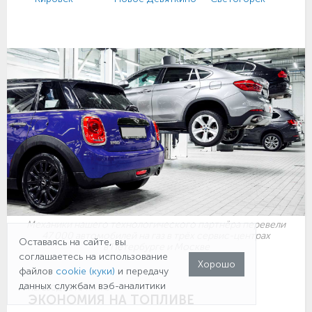
Механики нашего технологического партнёра перевели
47 000 автомобилей на газ в трёх сервис-центрах
Оставаясь на сайте, вы
в Петербурге и Москве
соглашаетесь на использование
Хорошо
файлов
cookie (куки)
и передачу
данных службам вэб-аналитики
ПЕРЕВОД АВТО НА ГАЗ
ЭКОНОМИЯ НА ТОПЛИВЕ