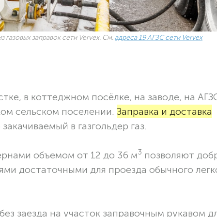
з газовых заправок сети Vervex. См.
адреса 19 АГЗС сети Vervex
тке, в коттеджном посёлке, на заводе, на АГЗ
ком сельском поселении.
Заправка и доставка
закачиваемый в газгольдер газ.
3
ернами объемом от 12 до 36 м
позволяют доб
ями достаточными для проезда обычного легк
без заезда на участок заправочным рукавом 