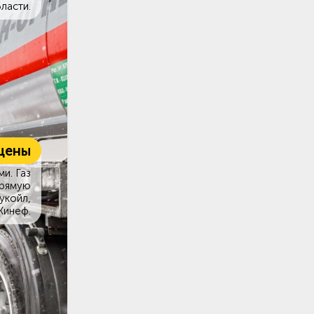
ласти.
цены
и. Газ
прямую
укойл,
Кинеф.