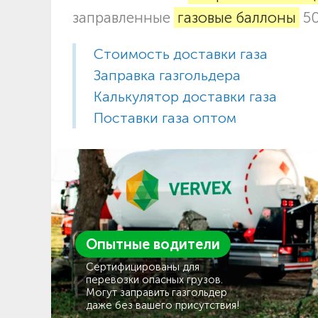
заправленные
газовые баллоны
50
Стоимость доставки газа
Заправка газгольдера
Калькулятор доставки газа
Поставки газа оптом
Опытные водители
Сертифицированы для
перевозки опасных грузов.
Могут заправить газгольдер
даже без вашего присутствия!