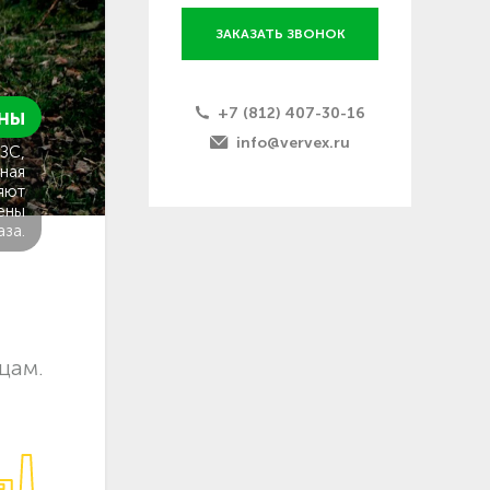
ЗАКАЗАТЬ ЗВОНОК
+7 (812) 407-30-16
ны
info@vervex.ru
ГЗС,
ная
яют
ены
аза.
цам.