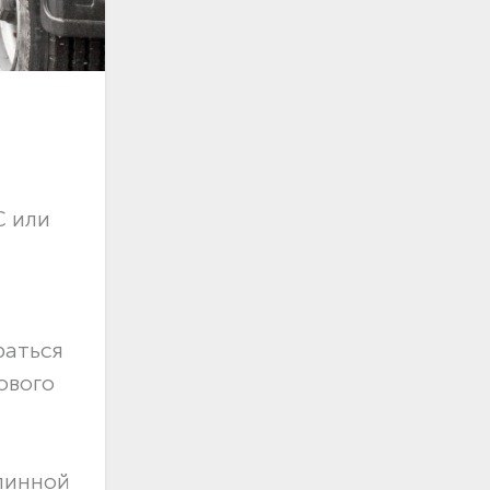
С или
раться
ового
длинной