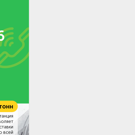
6
 тонн
танция
воляет
ставки
о всей