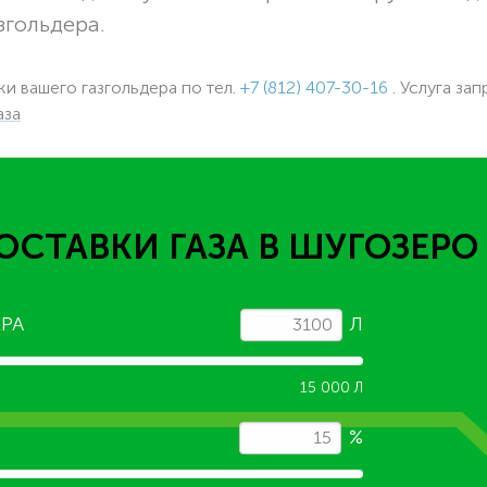
згольдера.
вки вашего газгольдера
по тел.
+7 (812) 407-30-16
. Услуга зап
аза
ОСТАВКИ ГАЗА
В ШУГОЗЕРО
РА
Л
15 000 Л
%