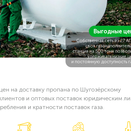
Выгодные це
Собственная сеть из 27 А
своя газонаполнитель
станция на 500 тонн позвол
удерживать низкие ц
и постоянную доступность г
цен на доставку пропана по Шугозёрскому
клиентов и оптовых поставок юридическим ли
ребления и кратности поставок газа.