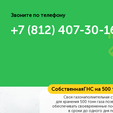
Звоните по телефону
+7 (812) 407-30-1
Собственная
ГНС на 500
Своя газонаполнительная с
для хранения 500 тонн газа поз
обеспечивать своевременные по
в сроки до одного дня п