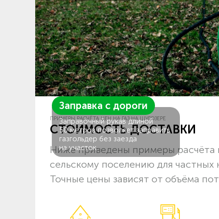
Заправка с дороги
ПРИМЕРЫ РАСЧЁТА ЦЕН НА ГАЗ НА ШУГОЗЕРЕ
Заправочный рукав длиной
СТОИМОСТЬ ДОСТАВКИ
50 метров позволяет заправить
газгольдер без заезда
на участок.
Ниже приведены примеры расчёта 
сельскому поселению для частных 
Точные цены зависят от объёма пот