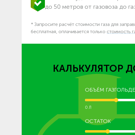
до 50 метров от газовоза до га
* Запросите расчёт стоимости газа для запра
бесплатная, оплачивается только
стоимость г
КАЛЬКУЛЯТОР Д
ОБЪЁМ ГАЗГОЛЬДЕ
0 Л
ОСТАТОК