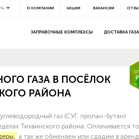
ть
О КОМПАНИИ
АКЦИИ
ВАКАНСИИ
ОТЗЫ
ЗАПРАВОЧНЫЕ КОМПЛЕКСЫ
ДОСТАВКА ГАЗА
о
ОГО ГАЗА В ПОСЁЛОК
₽
на
КОГО РАЙОНА
глеводородный газ (СУГ, пропан-бутан)
еделах Тихвинского района. Оплачивается т
деры,
а так же обменяем или сдадим в арен