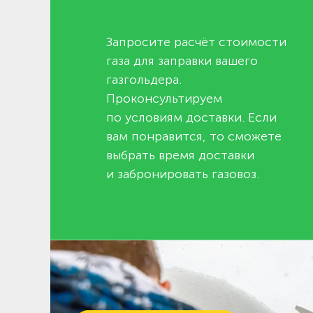
Запросите расчёт стоимости
газа для заправки вашего
газгольдера.
Проконсультируем
по условиям доставки. Если
вам понравится, то сможете
выбрать время доставки
и забронировать газовоз.