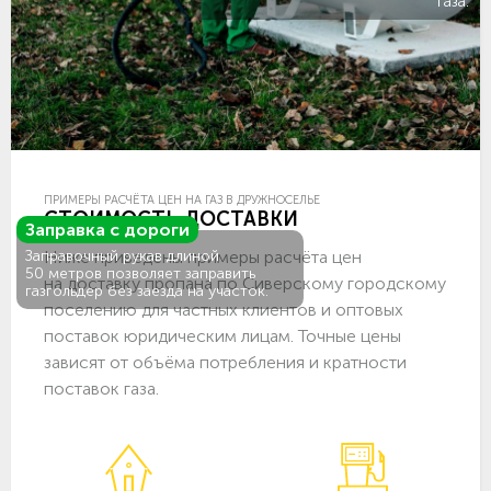
газа.
ПРИМЕРЫ РАСЧЁТА ЦЕН НА ГАЗ В ДРУЖНОСЕЛЬЕ
СТОИМОСТЬ ДОСТАВКИ
Заправка с дороги
Ниже приведены примеры расчёта цен
Заправочный рукав длиной
50 метров позволяет заправить
на доставку пропана по Сиверскому городскому
газгольдер без заезда на участок.
поселению для частных клиентов и оптовых
поставок юридическим лицам. Точные цены
зависят от объёма потребления и кратности
поставок газа.