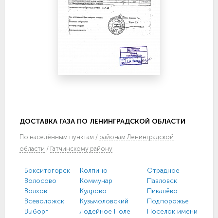
ДОСТАВКА ГАЗА ПО ЛЕНИНГРАДСКОЙ ОБЛАСТИ
По
населённым пунктам
/
районам Ленинградской
области
/
Гатчинскому району
Бокситогорск
Колпино
Отрадное
Волосово
Коммунар
Павловск
Волхов
Кудрово
Пикалёво
Всеволожск
Кузьмоловский
Подпорожье
Выборг
Лодейное Поле
Посёлок имени Моро