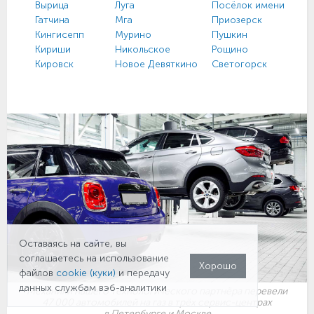
Вырица
Луга
Посёлок имени Свер
Гатчина
Мга
Приозерск
Кингисепп
Мурино
Пушкин
Кириши
Никольское
Рощино
Кировск
Новое Девяткино
Светогорск
Оставаясь на сайте, вы
соглашаетесь на использование
Хорошо
файлов
cookie (куки)
и передачу
данных службам вэб-аналитики
Механики нашего технологического партнёра перевели
47 000 автомобилей на газ в трёх сервис-центрах
в Петербурге и Москве