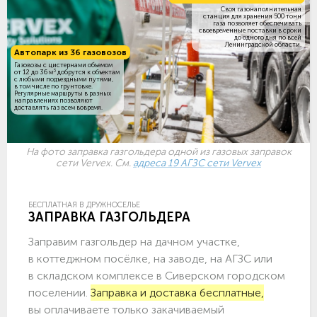
Своя газонаполнительная
станция для хранения 500 тонн
газа позволяет обеспечивать
своевременные поставки в сроки
до одного дня по всей
Ленинградской области.
Автопарк из 36 газовозов
Газовозы с цистернами объемом
3
от 12 до 36 м
добрутся к объектам
c любыми подъездными путями,
в том числе по грунтовке.
Регулярные маршруты в разных
направлениях позволяют
доставлять газ всем вовремя.
На фото заправка газгольдера одной из газовых заправок
сети Vervex. См.
адреса 19 АГЗС сети Vervex
БЕСПЛАТНАЯ В ДРУЖНОСЕЛЬЕ
ЗАПРАВКА ГАЗГОЛЬДЕРА
Заправим газгольдер на дачном участке,
в коттеджном посёлке, на заводе, на АГЗС или
в складском комплексе в Сиверском городском
поселении.
Заправка и доставка бесплатные,
вы оплачиваете только закачиваемый