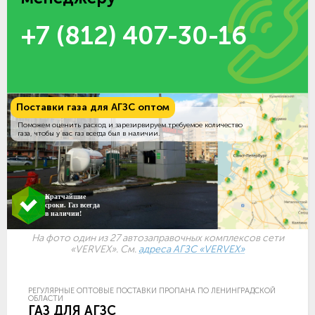
+7 (812) 407-30-16
Поставки газа для АГЗС оптом
Поможем оценить расход и зарезирвируем требуемое количество
газа, чтобы у вас газ всегда был в наличии.
Кратчайшие
сроки. Газ всегда
в наличии!
На фото один из 27 автозаправочных комплексов сети
«VERVEX». См.
адреса АГЗС «VERVEX»
РЕГУЛЯРНЫЕ ОПТОВЫЕ ПОСТАВКИ ПРОПАНА ПО ЛЕНИНГРАДСКОЙ
ОБЛАСТИ
ГАЗ ДЛЯ АГЗС