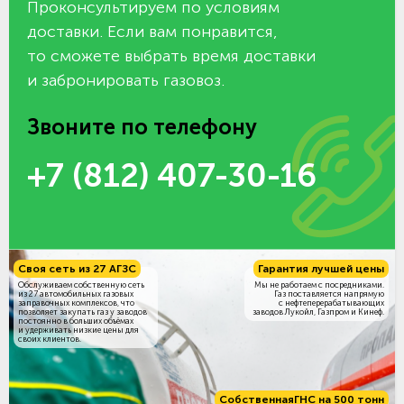
Проконсультируем по условиям
доставки. Если вам понравится,
то сможете выбрать время доставки
и забронировать газовоз.
Звоните по телефону
+7 (812) 407-30-16
Своя сеть из 27 АГЗС
Гарантия лучшей цены
Обслуживаем собственную сеть
Мы не работаем с посредниками.
из 27 автомобильных газовых
Газ поставляется напрямую
заправочных комплексов, что
с нефтеперерабатывающих
позволяет закупать газ у заводов
заводов Лукойл, Газпром и Кинеф.
постоянно в больших объёмах
и удерживать низкие цены для
своих клиентов.
Собственная
ГНС на 500 тонн