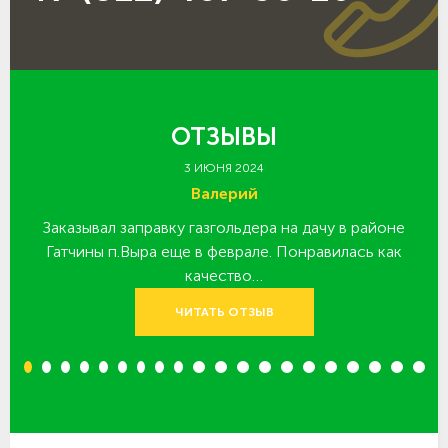
ОТЗЫВЫ
3 ИЮНЯ 2024
Валерий
Заказывал заправку газгольдера на дачу в районе
З
 за
Гатчины п.Выра еще в феврале. Понравилась как
качество…
ЧИТАТЬ ОТЗЫВ
1
2
3
4
5
6
7
8
9
10
11
12
13
14
15
16
17
18
19
20