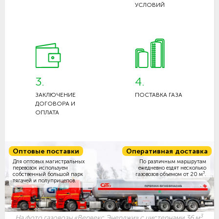
УСЛОВИЙ
3.
4.
ЗАКЛЮЧЕНИЕ
ПОСТАВКА ГАЗА
ДОГОВОРА И
ОПЛАТА
Оптовые поставки
Оперативная доставка
Для оптовых магистральных
По различным маршрутам
перевозок используем
ежедневно ездят несколько
3
собственный большой парк
газовозов объемом
от 20 м
.
тягачей и полуприцепов.
3
На фото газовозы «Вервекс Энерджи» с цистернами 36 м
.