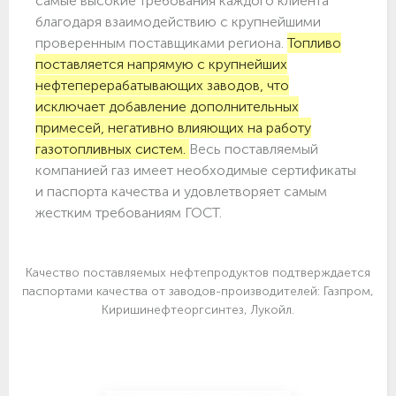
самые высокие требования каждого клиента
благодаря взаимодействию с крупнейшими
проверенным поставщиками региона.
Топливо
поставляется напрямую с крупнейших
нефтеперерабатывающих заводов, что
исключает добавление дополнительных
примесей, негативно влияющих на работу
газотопливных систем.
Весь поставляемый
компанией газ имеет необходимые сертификаты
и паспорта качества и удовлетворяет самым
жестким требованиям ГОСТ.
Качество поставляемых нефтепродуктов подтверждается
паспортами качества от заводов-производителей: Газпром,
Киришинефтеоргсинтез, Лукойл.