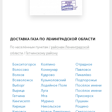
ДОСТАВКА ГАЗА ПО ЛЕНИНГРАДСКОЙ ОБЛАСТИ
По
населённым пунктам
/
районам Ленинградской
области
/
Гатчинскому району
Бокситогорск
Колпино
Отрадное
Волосово
Коммунар
Павловск
Волхов
Кудрово
Пикалёво
Всеволожск
Кузьмоловский
Подпорожье
Выборг
Лодейное Поле
Посёлок имени Моро
Вырица
Луга
Посёлок имени Свер
Гатчина
Мга
Приозерск
Кингисепп
Мурино
Пушкин
Кириши
Никольское
Рощино
Кировск
Новое Девяткино
Светогорск