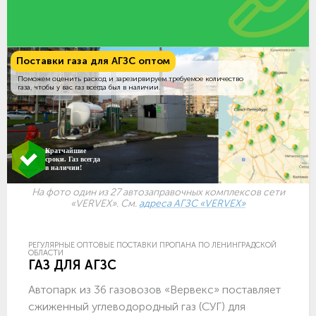
Поставки газа для АГЗС оптом
Поможем оценить расход и зарезирвируем требуемое количество
газа, чтобы у вас газ всегда был в наличии.
Кратчайшие
сроки. Газ всегда
в наличии!
На фото один из 27 автозаправочных комплексов сети
«VERVEX». См.
адреса АГЗС «VERVEX»
РЕГУЛЯРНЫЕ ОПТОВЫЕ ПОСТАВКИ ПРОПАНА ПО ЛЕНИНГРАДСКОЙ
ОБЛАСТИ
ГАЗ ДЛЯ АГЗС
Автопарк из 36 газовозов «Вервекс» поставляет
сжиженный углеводородный газ (СУГ) для