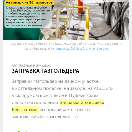
Автопарк из 36 газовозов
Газовозы с цистернами объемом
3
от 12 до 36 м
добрутся к объектам
c любыми подъездными путями,
в том числе по грунтовке.
Регулярные маршруты в разных
направлениях позволяют
доставлять газ всем вовремя.
На фото заправка газгольдера одной из газовых заправок
сети Vervex. См.
адреса 19 АГЗС сети Vervex
БЕСПЛАТНАЯ В ЛУКАШАХ
ЗАПРАВКА ГАЗГОЛЬДЕРА
Заправим газгольдер на дачном участке,
в коттеджном посёлке, на заводе, на АГЗС или
в складском комплексе в Пудомягском
сельском поселении.
Заправка и доставка
бесплатные,
вы оплачиваете только
закачиваемый в газгольдер газ.