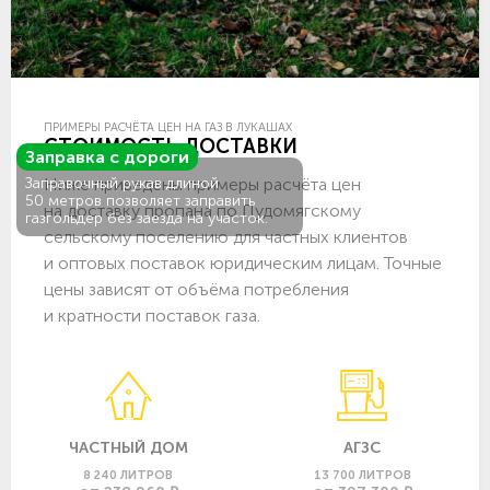
ПРИМЕРЫ РАСЧЁТА ЦЕН НА ГАЗ В ЛУКАШАХ
СТОИМОСТЬ ДОСТАВКИ
Заправка с дороги
Ниже приведены примеры расчёта цен
Заправочный рукав длиной
50 метров позволяет заправить
на доставку пропана по Пудомягскому
газгольдер без заезда на участок.
сельскому поселению для частных клиентов
и оптовых поставок юридическим лицам. Точные
цены зависят от объёма потребления
и кратности поставок газа.
ЧАСТНЫЙ ДОМ
АГЗС
8 240 ЛИТРОВ
13 700 ЛИТРОВ