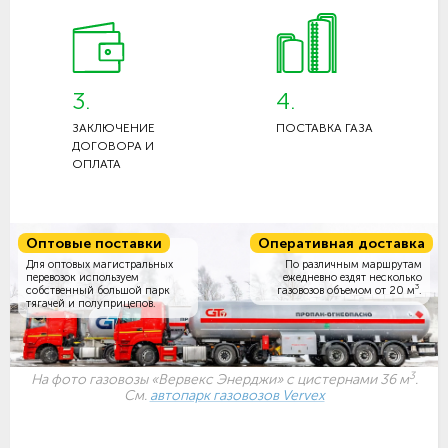
3.
4.
ЗАКЛЮЧЕНИЕ
ПОСТАВКА ГАЗА
ДОГОВОРА И
ОПЛАТА
Оптовые поставки
Оперативная доставка
Для оптовых магистральных
По различным маршрутам
перевозок используем
ежедневно ездят несколько
3
собственный большой парк
газовозов объемом
от 20 м
.
тягачей и полуприцепов.
3
На фото газовозы «Вервекс Энерджи» с цистернами 36 м
.
См.
автопарк газовозов Vervex