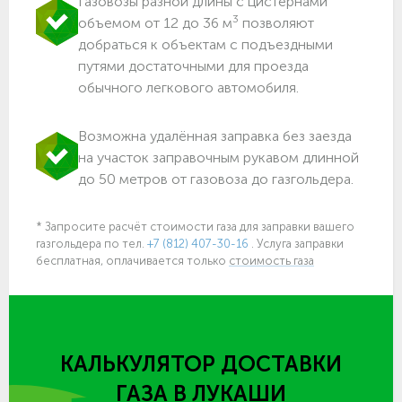
Газовозы разной длины с цистернами
3
объемом от 12 до 36 м
позволяют
добраться к объектам c подъездными
путями достаточными для проезда
обычного легкового автомобиля.
Возможна удалённая заправка без заезда
на участок заправочным рукавом длинной
до 50 метров от газовоза до газгольдера.
* Запросите расчёт стоимости газа для заправки вашего
газгольдера
по тел.
+7 (812) 407-30-16
. Услуга заправки
бесплатная, оплачивается только
стоимость газа
КАЛЬКУЛЯТОР ДОСТАВКИ
ГАЗА
В ЛУКАШИ