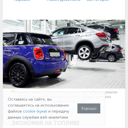
Механики нашего технологического партнёра перевели
47 000 автомобилей на газ в трёх сервис-центрах
Оставаясь на сайте, вы
в Петербурге и Москве
соглашаетесь на использование
Хорошо
файлов
cookie (куки)
и передачу
данных службам вэб-аналитики
ПЕРЕВОД АВТО НА ГАЗ
ЭКОНОМИЯ НА ТОПЛИВЕ