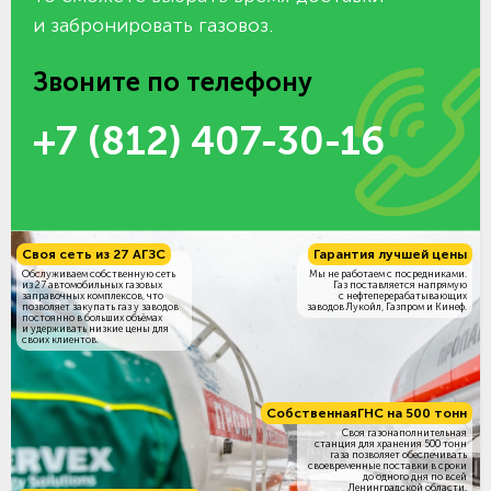
и забронировать газовоз.
Звоните по телефону
+7 (812) 407-30-16
Своя сеть из 27 АГЗС
Гарантия лучшей цены
Обслуживаем собственную сеть
Мы не работаем с посредниками.
из 27 автомобильных газовых
Газ поставляется напрямую
заправочных комплексов, что
с нефтеперерабатывающих
позволяет закупать газ у заводов
заводов Лукойл, Газпром и Кинеф.
постоянно в больших объёмах
и удерживать низкие цены для
своих клиентов.
Собственная
ГНС на 500 тонн
Своя газонаполнительная
станция для хранения 500 тонн
газа позволяет обеспечивать
своевременные поставки в сроки
до одного дня по всей
Ленинградской области.