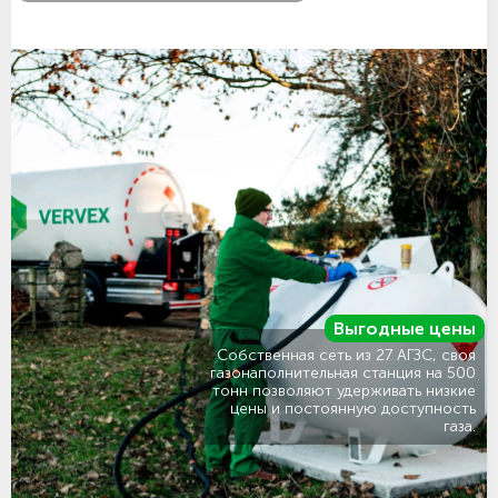
Выгодные цены
Собственная сеть из 27 АГЗС, своя
газонаполнительная станция на 500
тонн позволяют удерживать низкие
цены и постоянную доступность
газа.