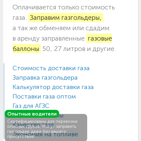
Оплачивается только стоимость
газа.
Заправим газгольдеры,
а так же обменяем или сдадим
в аренду заправленные
газовые
баллоны
50, 27 литров и другие.
Стоимость доставки газа
Заправка газгольдера
Калькулятор доставки газа
Поставки газа оптом
Газ для АГЗС
Опытные водители
Газовые баллоны
Сертифицированы для перевозки
Качество газа
опасных грузов. Могут заправить
газгольдер даже без вашего
Экономия на топливе
присутствия!