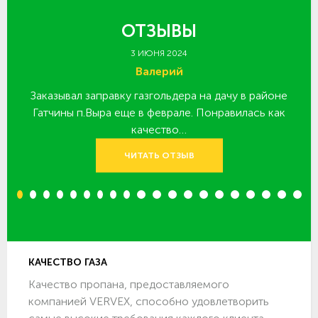
ОТЗЫВЫ
3 ИЮНЯ 2024
Валерий
Заказывал заправку газгольдера на дачу в районе
З
 за
Гатчины п.Выра еще в феврале. Понравилась как
качество…
ЧИТАТЬ ОТЗЫВ
1
2
3
4
5
6
7
8
9
10
11
12
13
14
15
16
17
18
19
20
КАЧЕСТВО ГАЗА
Качество пропана, предоставляемого
компанией VERVEX, способно удовлетворить