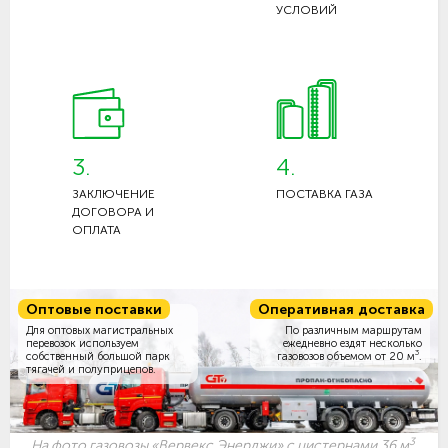
УСЛОВИЙ
3.
4.
ЗАКЛЮЧЕНИЕ
ПОСТАВКА ГАЗА
ДОГОВОРА И
ОПЛАТА
Оптовые поставки
Оперативная доставка
Для оптовых магистральных
По различным маршрутам
перевозок используем
ежедневно ездят несколько
3
собственный большой парк
газовозов объемом
от 20 м
.
тягачей и полуприцепов.
3
На фото газовозы «Вервекс Энерджи» с цистернами 36 м
.