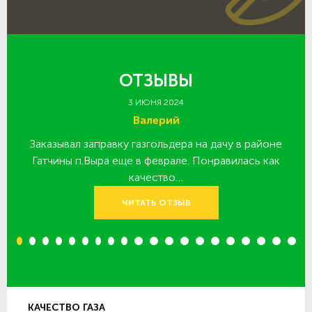
ОТЗЫВЫ
3 ИЮНЯ 2024
Валерий
Заказывал заправку газгольдера на дачу в районе
З
 за
Гатчины п.Выра еще в феврале. Понравилась как
качество…
ЧИТАТЬ ОТЗЫВ
1
2
3
4
5
6
7
8
9
10
11
12
13
14
15
16
17
18
19
20
КАЧЕСТВО ГАЗА