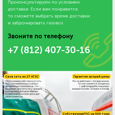
Проконсультируем по условиям
доставки. Если вам понравится,
то сможете выбрать время доставки
и забронировать газовоз.
Звоните по телефону
+7 (812) 407-30-16
Своя сеть из 27 АГЗС
Гарантия лучшей цены
Обслуживаем собственную сеть
Мы не работаем с посредниками.
из 27 автомобильных газовых
Газ поставляется напрямую
заправочных комплексов, что
с нефтеперерабатывающих
позволяет закупать газ у заводов
заводов Лукойл, Газпром и Кинеф.
постоянно в больших объёмах
и удерживать низкие цены для
своих клиентов.
Собственная
ГНС на 500 тонн