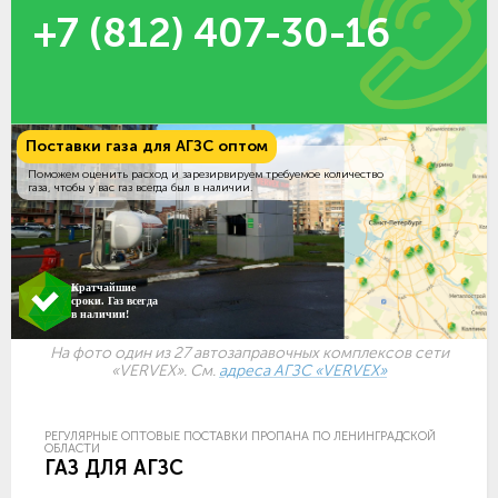
+7 (812) 407-30-16
Поставки газа для АГЗС оптом
Поможем оценить расход и зарезирвируем требуемое количество
газа, чтобы у вас газ всегда был в наличии.
Кратчайшие
сроки. Газ всегда
в наличии!
На фото один из 27 автозаправочных комплексов сети
«VERVEX». См.
адреса АГЗС «VERVEX»
РЕГУЛЯРНЫЕ ОПТОВЫЕ ПОСТАВКИ ПРОПАНА ПО ЛЕНИНГРАДСКОЙ
ОБЛАСТИ
ГАЗ ДЛЯ АГЗС