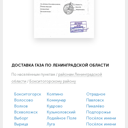
ДОСТАВКА ГАЗА ПО ЛЕНИНГРАДСКОЙ ОБЛАСТИ
По
населённым пунктам
/
районам Ленинградской
области
/
Бокситогорскому району
Бокситогорск
Колпино
Отрадное
Волосово
Коммунар
Павловск
Волхов
Кудрово
Пикалёво
Всеволожск
Кузьмоловский
Подпорожье
Выборг
Лодейное Поле
Посёлок имени Моро
Вырица
Луга
Посёлок имени Свер