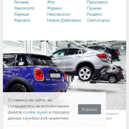
Гатчина
Мга
Приозерск
Кингисепп
Мурино
Пушкин
Кириши
Никольское
Рощино
Кировск
Новое Девяткино
Светогорск
Оставаясь на сайте, вы
соглашаетесь на использование
Хорошо
файлов
cookie (куки)
и передачу
Механики нашего технологического партнёра перевели
47 000 автомобилей на газ в трёх сервис-центрах
данных службам вэб-аналитики
в Петербурге и Москве