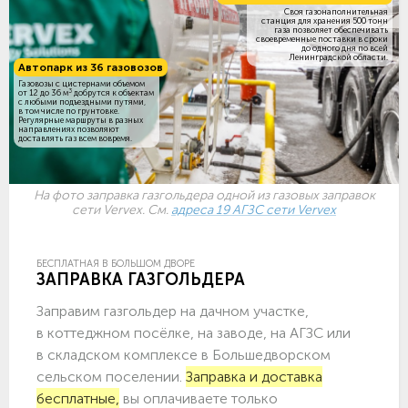
Своя газонаполнительная
станция для хранения 500 тонн
газа позволяет обеспечивать
своевременные поставки в сроки
до одного дня по всей
Ленинградской области.
Автопарк из 36 газовозов
Газовозы с цистернами объемом
3
от 12 до 36 м
добрутся к объектам
c любыми подъездными путями,
в том числе по грунтовке.
Регулярные маршруты в разных
направлениях позволяют
доставлять газ всем вовремя.
На фото заправка газгольдера одной из газовых заправок
сети Vervex. См.
адреса 19 АГЗС сети Vervex
БЕСПЛАТНАЯ В БОЛЬШОМ ДВОРЕ
ЗАПРАВКА ГАЗГОЛЬДЕРА
Заправим газгольдер на дачном участке,
в коттеджном посёлке, на заводе, на АГЗС или
в складском комплексе в Большедворском
сельском поселении.
Заправка и доставка
бесплатные,
вы оплачиваете только