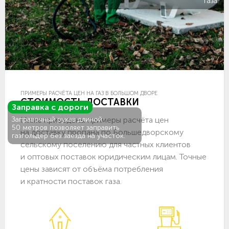
газа.
ПРИМЕРЫ РАСЧЁТА ЦЕН НА ГАЗ В БОЛЬШОМ ДВОРЕ
СТОИМОСТЬ ДОСТАВКИ
Заправка с дороги
Ниже приведены примеры расчёта цен
Заправочный рукав длиной
50 метров позволяет заправить
на доставку пропана по Большедворскому
газгольдер без заезда на участок.
сельскому поселению для частных клиентов
и оптовых поставок юридическим лицам. Точные
цены зависят от объёма потребления
и кратности поставок газа.