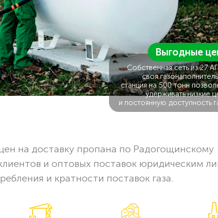
Выгодные це
Собственная сеть из 27 А
своя газонаполнитель
станция на 500 тонн позвол
удерживать низкие ц
и постоянную доступность г
цен на доставку пропана по Радогощинскому
клиентов и оптовых поставок юридическим ли
ребления и кратности поставок газа.