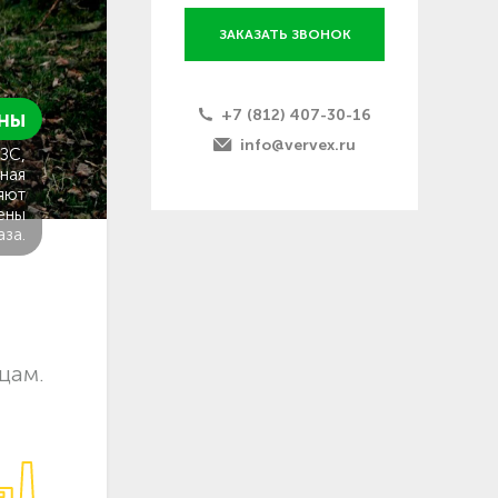
ЗАКАЗАТЬ ЗВОНОК
+7 (812) 407-30-16
ны
info@vervex.ru
ГЗС,
ная
яют
ены
аза.
цам.