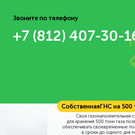
Звоните по телефону
+7 (812) 407-30-1
Собственная
ГНС на 500
Своя газонаполнительная с
для хранения 500 тонн газа поз
обеспечивать своевременные по
в сроки до одного дня п