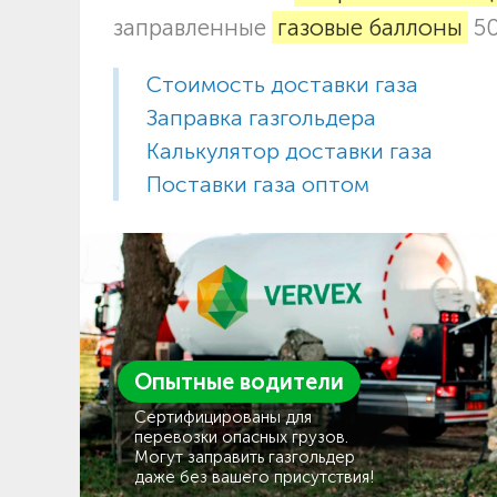
заправленные
газовые баллоны
50
Стоимость доставки газа
Заправка газгольдера
Калькулятор доставки газа
Поставки газа оптом
Опытные водители
Сертифицированы для
перевозки опасных грузов.
Могут заправить газгольдер
даже без вашего присутствия!