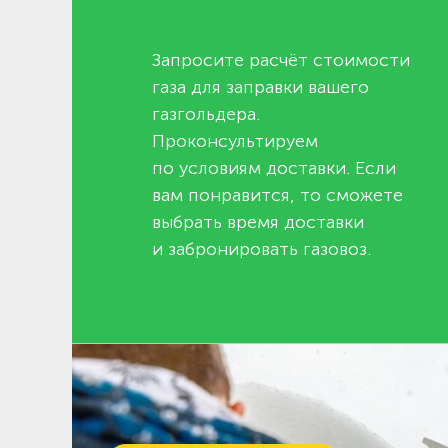
Запросите расчёт стоимости
газа для заправки вашего
газгольдера.
Проконсультируем
по условиям доставки. Если
вам понравится, то сможете
выбрать время доставки
и забронировать газовоз.