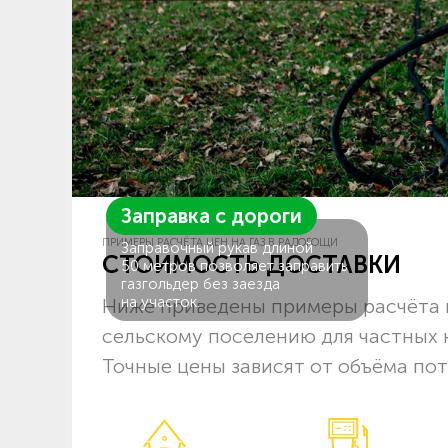
Заправка с дороги
ПРИМЕРЫ РАСЧЁТА ЦЕН НА ГАЗ В РАДОГОЩИ
Заправочный рукав длиной
СТОИМОСТЬ ДОСТАВКИ
50 метров позволяет заправить
газгольдер без заезда
на участок.
Ниже приведены примеры расчёта 
сельскому поселению для частных 
Точные цены зависят от объёма пот