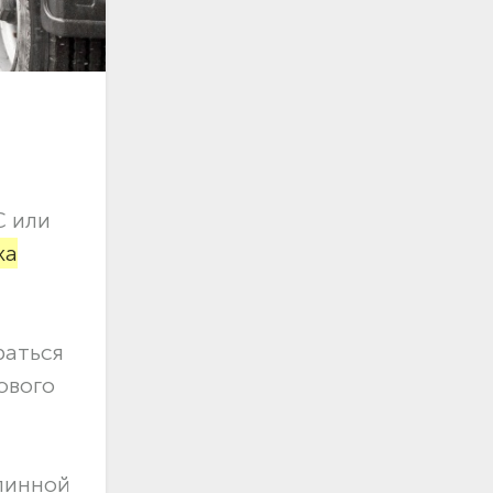
С или
ка
раться
ового
длинной