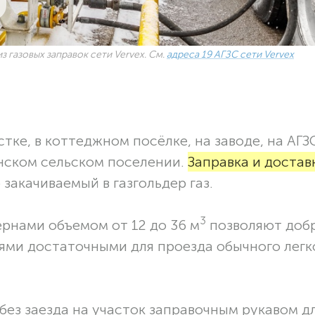
з газовых заправок сети Vervex. См.
адреса 19 АГЗС сети Vervex
тке, в коттеджном посёлке, на заводе, на АГЗ
нском сельском поселении.
Заправка и достав
закачиваемый в газгольдер газ.
3
ернами объемом от 12 до 36 м
позволяют доб
ями достаточными для проезда обычного легк
без заезда на участок заправочным рукавом 