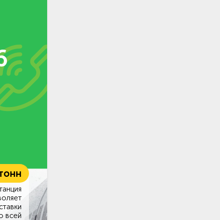
6
 тонн
танция
воляет
ставки
о всей