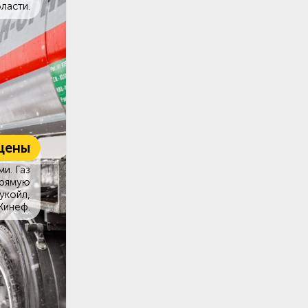
ласти.
цены
и. Газ
прямую
укойл,
Кинеф.