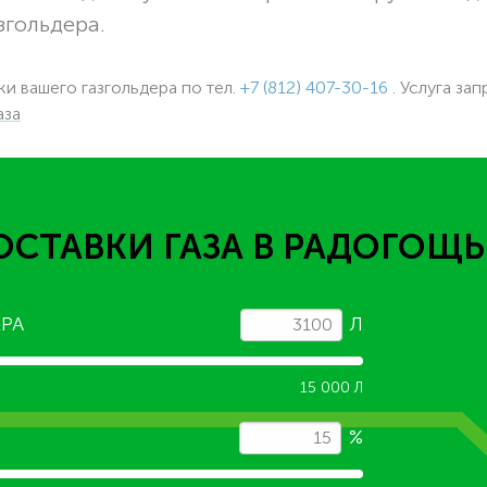
згольдера.
вки вашего газгольдера
по тел.
+7 (812) 407-30-16
. Услуга зап
аза
ОСТАВКИ ГАЗА
В РАДОГОЩЬ
РА
Л
15 000 Л
%