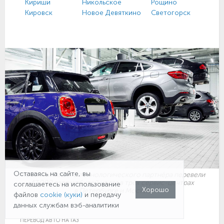
Кириши
Никольское
Рощино
Кировск
Новое Девяткино
Светогорск
Оставаясь на сайте, вы
Механики нашего технологического партнёра перевели
47 000 автомобилей на газ в трёх сервис-центрах
соглашаетесь на использование
Хорошо
в Петербурге и Москве
файлов
cookie (куки)
и передачу
данных службам вэб-аналитики
ПЕРЕВОД АВТО НА ГАЗ