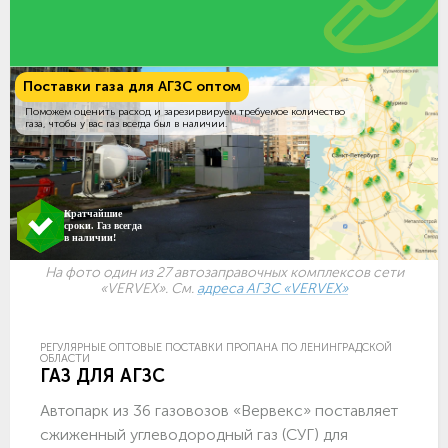
Поставки газа для АГЗС оптом
Поможем оценить расход и зарезирвируем требуемое количество
газа, чтобы у вас газ всегда был в наличии.
Кратчайшие
сроки. Газ всегда
в наличии!
На фото один из 27 автозаправочных комплексов сети
«VERVEX». См.
адреса АГЗС «VERVEX»
РЕГУЛЯРНЫЕ ОПТОВЫЕ ПОСТАВКИ ПРОПАНА ПО ЛЕНИНГРАДСКОЙ
ОБЛАСТИ
ГАЗ ДЛЯ АГЗС
Автопарк из 36 газовозов «Вервекс» поставляет
сжиженный углеводородный газ (СУГ) для