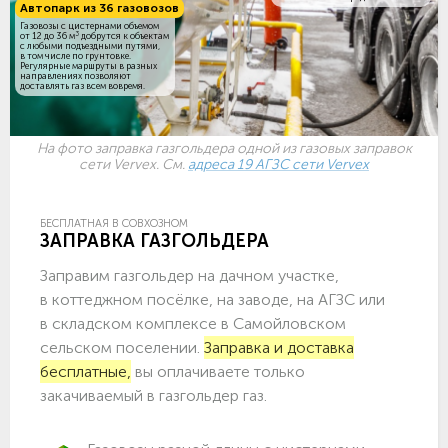
Автопарк из 36 газовозов
Газовозы с цистернами объемом
3
от 12 до 36 м
добрутся к объектам
c любыми подъездными путями,
в том числе по грунтовке.
Регулярные маршруты в разных
направлениях позволяют
доставлять газ всем вовремя.
На фото заправка газгольдера одной из газовых заправок
сети Vervex. См.
адреса 19 АГЗС сети Vervex
БЕСПЛАТНАЯ В СОВХОЗНОМ
ЗАПРАВКА ГАЗГОЛЬДЕРА
Заправим газгольдер на дачном участке,
в коттеджном посёлке, на заводе, на АГЗС или
в складском комплексе в Самойловском
сельском поселении.
Заправка и доставка
бесплатные,
вы оплачиваете только
закачиваемый в газгольдер газ.