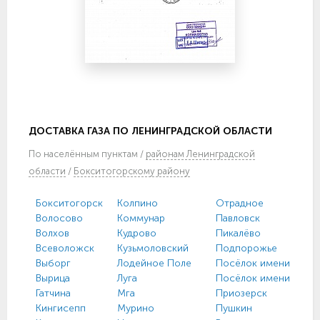
ДОСТАВКА ГАЗА ПО ЛЕНИНГРАДСКОЙ ОБЛАСТИ
По
населённым пунктам
/
районам Ленинградской
области
/
Бокситогорскому району
Бокситогорск
Колпино
Отрадное
Волосово
Коммунар
Павловск
Волхов
Кудрово
Пикалёво
Всеволожск
Кузьмоловский
Подпорожье
Выборг
Лодейное Поле
Посёлок имени Моро
Вырица
Луга
Посёлок имени Свер
Гатчина
Мга
Приозерск
Кингисепп
Мурино
Пушкин