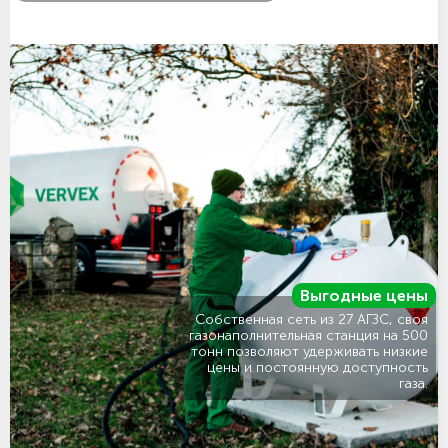
Выгодные цены
Собственная сеть из 27 АГЗС, своя
газонаполнительная станция на 500
тонн позволяют удерживать низкие
цены и постоянную доступность
газа.