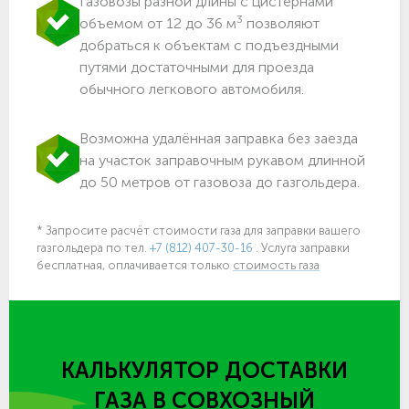
Газовозы разной длины с цистернами
3
объемом от 12 до 36 м
позволяют
добраться к объектам c подъездными
путями достаточными для проезда
обычного легкового автомобиля.
Возможна удалённая заправка без заезда
на участок заправочным рукавом длинной
до 50 метров от газовоза до газгольдера.
* Запросите расчёт стоимости газа для заправки вашего
газгольдера
по тел.
+7 (812) 407-30-16
. Услуга заправки
бесплатная, оплачивается только
стоимость газа
КАЛЬКУЛЯТОР ДОСТАВКИ
ГАЗА
В СОВХОЗНЫЙ