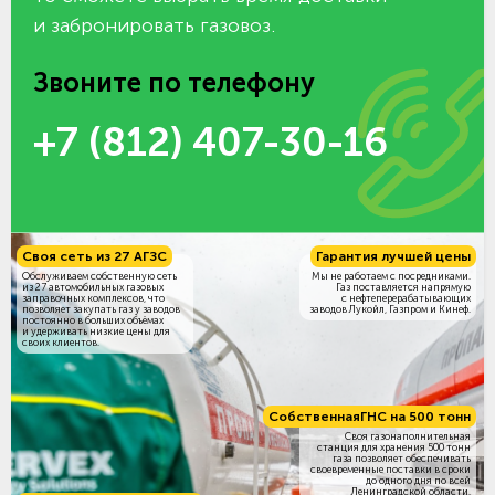
и забронировать газовоз.
Звоните по телефону
+7 (812) 407-30-16
Своя сеть из 27 АГЗС
Гарантия лучшей цены
Обслуживаем собственную сеть
Мы не работаем с посредниками.
из 27 автомобильных газовых
Газ поставляется напрямую
заправочных комплексов, что
с нефтеперерабатывающих
позволяет закупать газ у заводов
заводов Лукойл, Газпром и Кинеф.
постоянно в больших объёмах
и удерживать низкие цены для
своих клиентов.
Собственная
ГНС на 500 тонн
Своя газонаполнительная
станция для хранения 500 тонн
газа позволяет обеспечивать
своевременные поставки в сроки
до одного дня по всей
Ленинградской области.