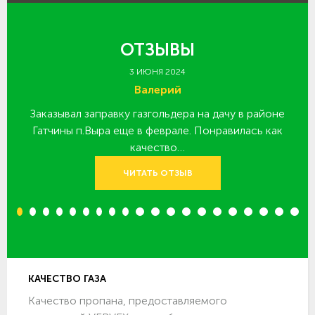
ОТЗЫВЫ
3 ИЮНЯ 2024
Валерий
Заказывал заправку газгольдера на дачу в районе
З
 за
Гатчины п.Выра еще в феврале. Понравилась как
качество…
ЧИТАТЬ ОТЗЫВ
1
2
3
4
5
6
7
8
9
10
11
12
13
14
15
16
17
18
19
20
КАЧЕСТВО ГАЗА
Качество пропана, предоставляемого