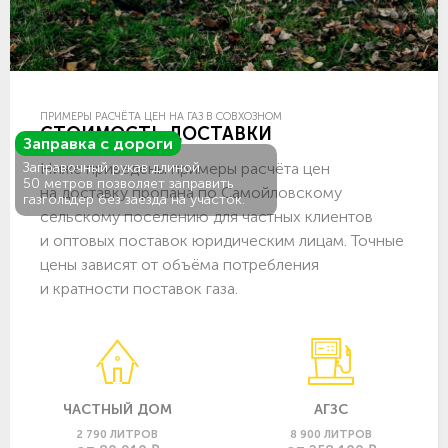
ПРИМЕРЫ РАСЧЁТА ЦЕН НА ГАЗ В СОВХОЗНОМ
СТОИМОСТЬ ДОСТАВКИ
Заправка с дороги
Ниже приведены примеры расчёта цен
Заправочный рукав длиной
50 метров позволяет заправить
на доставку пропана по Самойловскому
газгольдер без заезда на участок.
сельскому поселению для частных клиентов
и оптовых поставок юридическим лицам. Точные
цены зависят от объёма потребления
и кратности поставок газа.
ЧАСТНЫЙ ДОМ
АГЗС
2 790 ЛИТРОВ
8 900 ЛИТРОВ