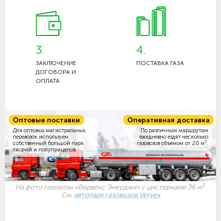
3.
4.
ЗАКЛЮЧЕНИЕ
ПОСТАВКА ГАЗА
ДОГОВОРА И
ОПЛАТА
Оптовые поставки
Оперативная доставка
Для оптовых магистральных
По различным маршрутам
перевозок используем
ежедневно ездят несколько
3
собственный большой парк
газовозов объемом
от 20 м
.
тягачей и полуприцепов.
3
На фото газовозы «Вервекс Энерджи» с цистернами 36 м
.
См.
автопарк газовозов Vervex