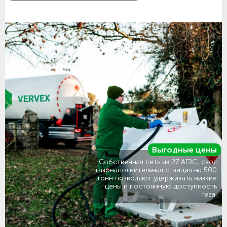
Выгодные цены
Собственная сеть из 27 АГЗС, своя
газонаполнительная станция на 500
тонн позволяют удерживать низкие
цены и постоянную доступность
газа.