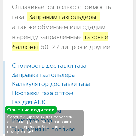
Оплачивается только стоимость
газа.
Заправим газгольдеры,
а так же обменяем или сдадим
в аренду заправленные
газовые
баллоны
50, 27 литров и другие.
Стоимость доставки газа
Заправка газгольдера
Калькулятор доставки газа
Поставки газа оптом
Газ для АГЗС
Опытные водители
Газовые баллоны
Сертифицированы для перевозки
Качество газа
опасных грузов. Могут заправить
газгольдер даже без вашего
Экономия на топливе
присутствия!