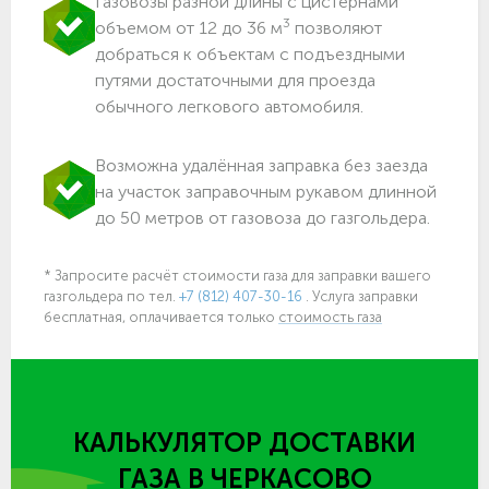
Газовозы разной длины с цистернами
3
объемом от 12 до 36 м
позволяют
добраться к объектам c подъездными
путями достаточными для проезда
обычного легкового автомобиля.
Возможна удалённая заправка без заезда
на участок заправочным рукавом длинной
до 50 метров от газовоза до газгольдера.
* Запросите расчёт стоимости газа для заправки вашего
газгольдера
по тел.
+7 (812) 407-30-16
. Услуга заправки
бесплатная, оплачивается только
стоимость газа
КАЛЬКУЛЯТОР ДОСТАВКИ
ГАЗА
В ЧЕРКАСОВО