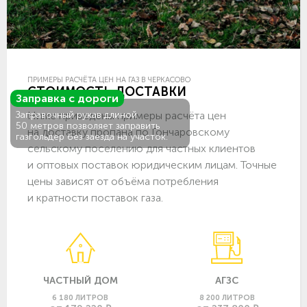
ПРИМЕРЫ РАСЧЁТА ЦЕН НА ГАЗ В ЧЕРКАСОВО
СТОИМОСТЬ ДОСТАВКИ
Заправка с дороги
Ниже приведены примеры расчёта цен
Заправочный рукав длиной
50 метров позволяет заправить
на доставку пропана по Гончаровскому
газгольдер без заезда на участок.
сельскому поселению для частных клиентов
и оптовых поставок юридическим лицам. Точные
цены зависят от объёма потребления
и кратности поставок газа.
ЧАСТНЫЙ ДОМ
АГЗС
6 180 ЛИТРОВ
8 200 ЛИТРОВ