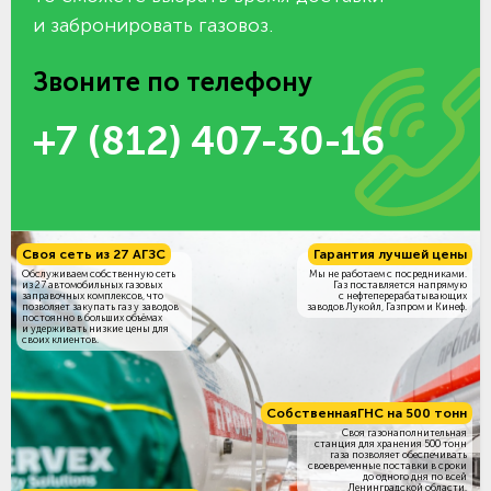
и забронировать газовоз.
Звоните по телефону
+7 (812) 407-30-16
Своя сеть из 27 АГЗС
Гарантия лучшей цены
Обслуживаем собственную сеть
Мы не работаем с посредниками.
из 27 автомобильных газовых
Газ поставляется напрямую
заправочных комплексов, что
с нефтеперерабатывающих
позволяет закупать газ у заводов
заводов Лукойл, Газпром и Кинеф.
постоянно в больших объёмах
и удерживать низкие цены для
своих клиентов.
Собственная
ГНС на 500 тонн
Своя газонаполнительная
станция для хранения 500 тонн
газа позволяет обеспечивать
своевременные поставки в сроки
до одного дня по всей
Ленинградской области.