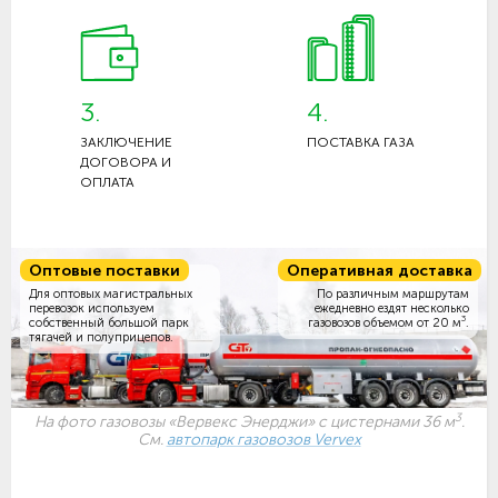
3.
4.
ЗАКЛЮЧЕНИЕ
ПОСТАВКА ГАЗА
ДОГОВОРА И
ОПЛАТА
Оптовые поставки
Оперативная доставка
Для оптовых магистральных
По различным маршрутам
перевозок используем
ежедневно ездят несколько
3
собственный большой парк
газовозов объемом
от 20 м
.
тягачей и полуприцепов.
3
На фото газовозы «Вервекс Энерджи» с цистернами 36 м
.
См.
автопарк газовозов Vervex