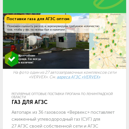
Поставки газа для АГЗС оптом
Поможем оценить расход и зарезирвируем требуемое количество
газа, чтобы у вас газ всегда был в наличии.
Кратчайшие
сроки. Газ всегда
в наличии!
На фото один из 27 автозаправочных комплексов сети
«VERVEX». См.
адреса АГЗС «VERVEX»
РЕГУЛЯРНЫЕ ОПТОВЫЕ ПОСТАВКИ ПРОПАНА ПО ЛЕНИНГРАДСКОЙ
ОБЛАСТИ
ГАЗ ДЛЯ АГЗС
Автопарк из 36 газовозов «Вервекс» поставляет
сжиженный углеводородный газ (СУГ) для
27 АГЗС своей собственной сети и АГЗС