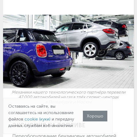
Механики нашего технологического партнёра перевели
47 000 автомобилей на газ в трёх сервис-центрах
в Петербурге и Москве
Оставаясь на сайте, вы
соглашаетесь на использование
Хорошо
файлов
cookie (куки)
и передачу
ПЕРЕВОД АВТО НА ГАЗ
ЭКОНОМИЯ НА ТОПЛИВЕ
данных службам вэб-аналитики
Переоборудование бензиновых автомобилей