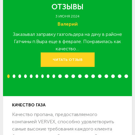
ОТЗЫВЫ
3 ИЮНЯ 2024
Валерий
Заказывал заправку газгольдера на дачу в районе
З
 за
Гатчины п.Выра еще в феврале. Понравилась как
качество…
ЧИТАТЬ ОТЗЫВ
1
2
3
4
5
6
7
8
9
10
11
12
13
14
15
16
17
18
19
20
КАЧЕСТВО ГАЗА
Качество пропана, предоставляемого
компанией VERVEX, способно удовлетворить
самые высокие требования каждого клиента