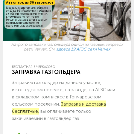
Автопарк из 36 газовозов
Газовозы с цистернами объемом
3
от 12 до 36 м
добрутся к объектам
c любыми подъездными путями,
в том числе по грунтовке.
Регулярные маршруты в разных
направлениях позволяют
доставлять газ всем вовремя.
На фото заправка газгольдера одной из газовых заправок
сети Vervex. См.
адреса 19 АГЗС сети Vervex
БЕСПЛАТНАЯ В ЧЕРКАСОВО
ЗАПРАВКА ГАЗГОЛЬДЕРА
Заправим газгольдер на дачном участке,
в коттеджном посёлке, на заводе, на АГЗС или
в складском комплексе в Гончаровском
сельском поселении.
Заправка и доставка
бесплатные,
вы оплачиваете только
закачиваемый в газгольдер газ.