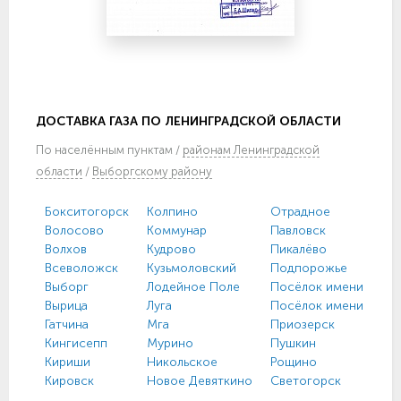
ДОСТАВКА ГАЗА ПО ЛЕНИНГРАДСКОЙ ОБЛАСТИ
По
населённым пунктам
/
районам Ленинградской
области
/
Выборгскому району
Бокситогорск
Колпино
Отрадное
Волосово
Коммунар
Павловск
Волхов
Кудрово
Пикалёво
Всеволожск
Кузьмоловский
Подпорожье
Выборг
Лодейное Поле
Посёлок имени Моро
Вырица
Луга
Посёлок имени Свер
Гатчина
Мга
Приозерск
Кингисепп
Мурино
Пушкин
Кириши
Никольское
Рощино
Кировск
Новое Девяткино
Светогорск