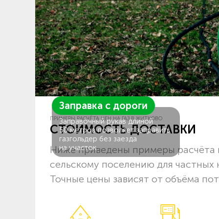
Заправка с дороги
ПРИМЕРЫ РАСЧЁТА ЦЕН НА ГАЗ В ЖИТКОВО
Заправочный рукав длиной
СТОИМОСТЬ ДОСТАВКИ
50 метров позволяет заправить
газгольдер без заезда
на участок.
Ниже приведены примеры расчёта ц
сельскому поселению для частных 
Точные цены зависят от объёма пот