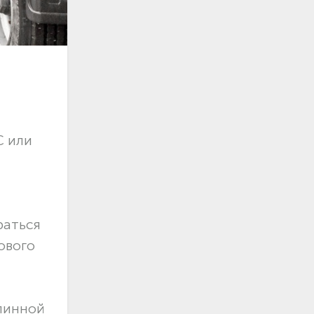
С или
раться
ового
длинной