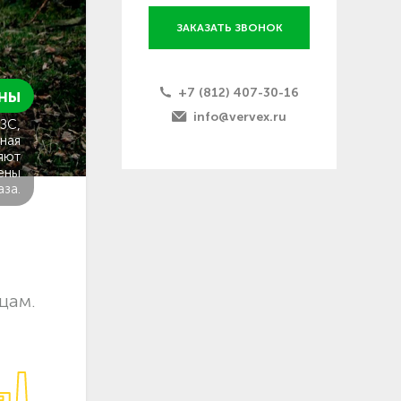
ЗАКАЗАТЬ ЗВОНОК
+7 (812) 407-30-16
ны
info@vervex.ru
ГЗС,
ная
яют
ены
аза.
цам.