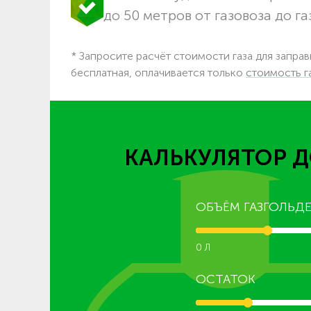
до 50 метров от газовоза до га
* Запросите расчёт стоимости газа для запра
бесплатная, оплачивается только
стоимость г
КАЛЬКУЛЯТОР Д
ОБЪЁМ ГАЗГОЛЬДЕ
0 Л
ОСТАТОК