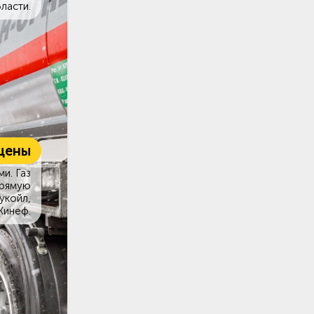
ласти.
цены
и. Газ
прямую
укойл,
Кинеф.