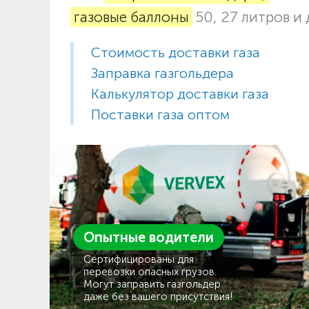
газовые баллоны
50, 27 литров и 
Стоимость доставки газа
Заправка газгольдера
Калькулятор доставки газа
Поставки газа оптом
Опытные водители
Сертифицированы для
перевозки опасных грузов.
Могут заправить газгольдер
даже без вашего присутствия!