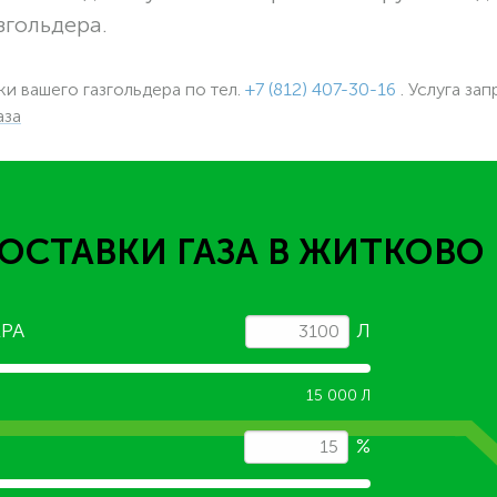
згольдера.
вки вашего газгольдера
по тел.
+7 (812) 407-30-16
. Услуга зап
аза
ОСТАВКИ ГАЗА
В ЖИТКОВО
РА
Л
15 000 Л
%