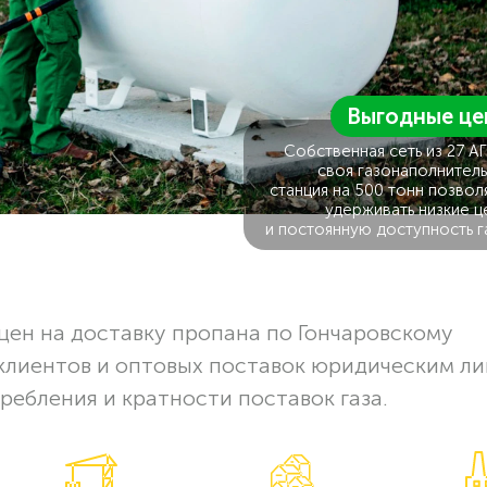
Выгодные це
Собственная сеть из 27 А
своя газонаполнитель
станция на 500 тонн позвол
удерживать низкие ц
и постоянную доступность г
ен на доставку пропана по Гончаровскому
клиентов и оптовых поставок юридическим ли
ребления и кратности поставок газа.