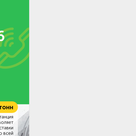
6
 тонн
танция
воляет
ставки
о всей