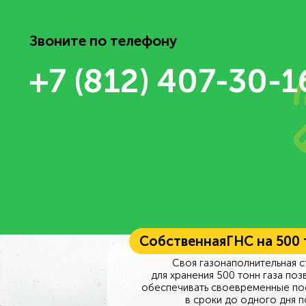
Звоните по телефону
+7 (812) 407-30-1
Собственная
ГНС на 500
Своя газонаполнительная с
для хранения 500 тонн газа поз
обеспечивать своевременные по
в сроки до одного дня п