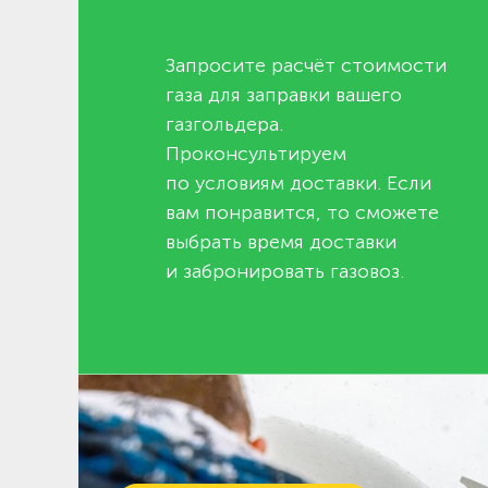
Запросите расчёт стоимости
газа для заправки вашего
газгольдера.
Проконсультируем
по условиям доставки. Если
вам понравится, то сможете
выбрать время доставки
и забронировать газовоз.