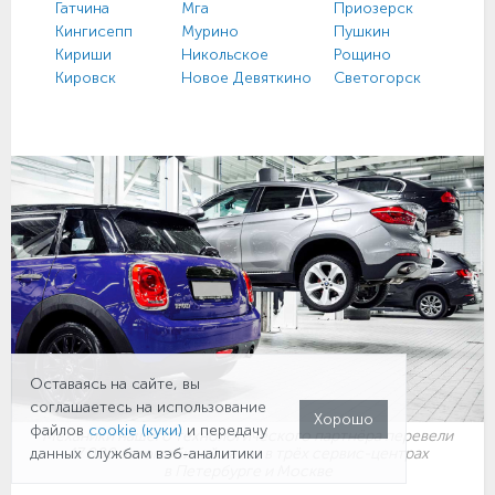
Гатчина
Мга
Приозерск
Кингисепп
Мурино
Пушкин
Кириши
Никольское
Рощино
Кировск
Новое Девяткино
Светогорск
Оставаясь на сайте, вы
соглашаетесь на использование
Хорошо
файлов
cookie (куки)
и передачу
Механики нашего технологического партнёра перевели
47 000 автомобилей на газ в трёх сервис-центрах
данных службам вэб-аналитики
в Петербурге и Москве