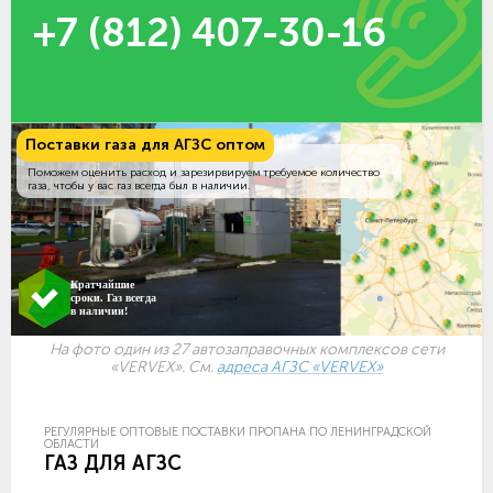
+7 (812) 407-30-16
Поставки газа для АГЗС оптом
Поможем оценить расход и зарезирвируем требуемое количество
газа, чтобы у вас газ всегда был в наличии.
Кратчайшие
сроки. Газ всегда
в наличии!
На фото один из 27 автозаправочных комплексов сети
«VERVEX». См.
адреса АГЗС «VERVEX»
РЕГУЛЯРНЫЕ ОПТОВЫЕ ПОСТАВКИ ПРОПАНА ПО ЛЕНИНГРАДСКОЙ
ОБЛАСТИ
ГАЗ ДЛЯ АГЗС