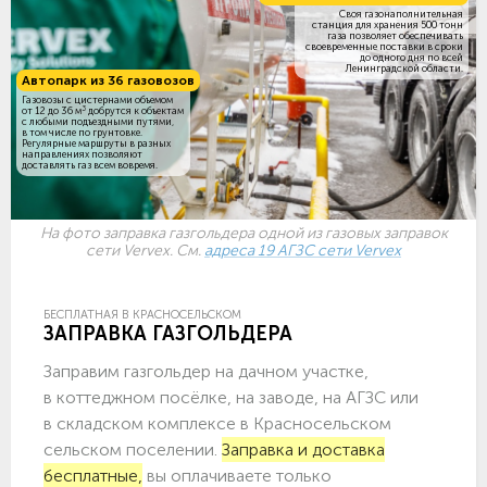
Своя газонаполнительная
станция для хранения 500 тонн
газа позволяет обеспечивать
своевременные поставки в сроки
до одного дня по всей
Ленинградской области.
Автопарк из 36 газовозов
Газовозы с цистернами объемом
3
от 12 до 36 м
добрутся к объектам
c любыми подъездными путями,
в том числе по грунтовке.
Регулярные маршруты в разных
направлениях позволяют
доставлять газ всем вовремя.
На фото заправка газгольдера одной из газовых заправок
сети Vervex. См.
адреса 19 АГЗС сети Vervex
БЕСПЛАТНАЯ В КРАСНОСЕЛЬСКОМ
ЗАПРАВКА ГАЗГОЛЬДЕРА
Заправим газгольдер на дачном участке,
в коттеджном посёлке, на заводе, на АГЗС или
в складском комплексе в Красносельском
сельском поселении.
Заправка и доставка
бесплатные,
вы оплачиваете только