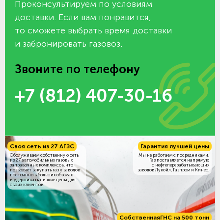
Проконсультируем по условиям
доставки. Если вам понравится,
то сможете выбрать время доставки
и забронировать газовоз.
Звоните по телефону
+7 (812) 407-30-16
Своя сеть из 27 АГЗС
Гарантия лучшей цены
Обслуживаем собственную сеть
Мы не работаем с посредниками.
из 27 автомобильных газовых
Газ поставляется напрямую
заправочных комплексов, что
с нефтеперерабатывающих
позволяет закупать газ у заводов
заводов Лукойл, Газпром и Кинеф.
постоянно в больших объёмах
и удерживать низкие цены для
своих клиентов.
Собственная
ГНС на 500 тонн