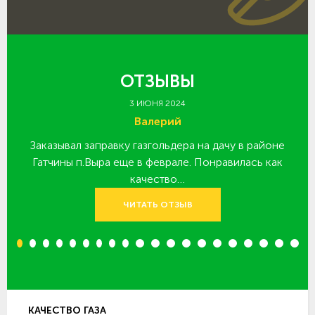
ОТЗЫВЫ
3 ИЮНЯ 2024
Валерий
Заказывал заправку газгольдера на дачу в районе
З
 за
Гатчины п.Выра еще в феврале. Понравилась как
качество…
ЧИТАТЬ ОТЗЫВ
1
2
3
4
5
6
7
8
9
10
11
12
13
14
15
16
17
18
19
20
КАЧЕСТВО ГАЗА