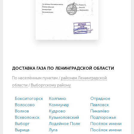
ДОСТАВКА ГАЗА ПО ЛЕНИНГРАДСКОЙ ОБЛАСТИ
По
населённым пунктам
/
районам Ленинградской
области
/
Выборгскому району
Бокситогорск
Колпино
Отрадное
Волосово
Коммунар
Павловск
Волхов
Кудрово
Пикалёво
Всеволожск
Кузьмоловский
Подпорожье
Выборг
Лодейное Поле
Посёлок имени Моро
Вырица
Луга
Посёлок имени Свер