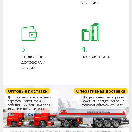
УСЛОВИЙ
3.
4.
ЗАКЛЮЧЕНИЕ
ПОСТАВКА ГАЗА
ДОГОВОРА И
ОПЛАТА
Оптовые поставки
Оперативная доставка
Для оптовых магистральных
По различным маршрутам
перевозок используем
ежедневно ездят несколько
3
собственный большой парк
газовозов объемом
от 20 м
.
тягачей и полуприцепов.
3
На фото газовозы «Вервекс Энерджи» с цистернами 36 м
.