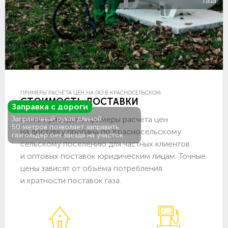
газа.
ПРИМЕРЫ РАСЧЁТА ЦЕН НА ГАЗ В КРАСНОСЕЛЬСКОМ
СТОИМОСТЬ ДОСТАВКИ
Заправка с дороги
Ниже приведены примеры расчёта цен
Заправочный рукав длиной
50 метров позволяет заправить
на доставку пропана по Красносельскому
газгольдер без заезда на участок.
сельскому поселению для частных клиентов
и оптовых поставок юридическим лицам. Точные
цены зависят от объёма потребления
и кратности поставок газа.